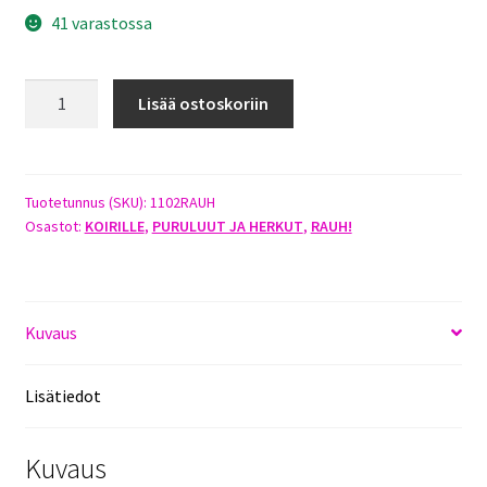
41 varastossa
BEEF
Lisää ostoskoriin
L
-
NAUTAPURULUU
40
Tuotetunnus (SKU):
1102RAUH
Osastot:
KOIRILLE
,
PURULUUT JA HERKUT
,
RAUH!
RAUH!
määrä
Kuvaus
Lisätiedot
Kuvaus