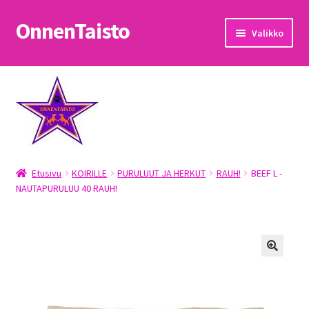
OnnenTaisto
Siirry
Siirry
Valikko
navigointiin
sisältöön
Etusivu
Kassa
Oma tili
Etusivu
KOIRILLE
PURULUUT JA HERKUT
RAUH!
BEEF L -
OnnenTaisto
NAUTAPURULUU 40 RAUH!
Ostoskori
Palautukset
Pojat