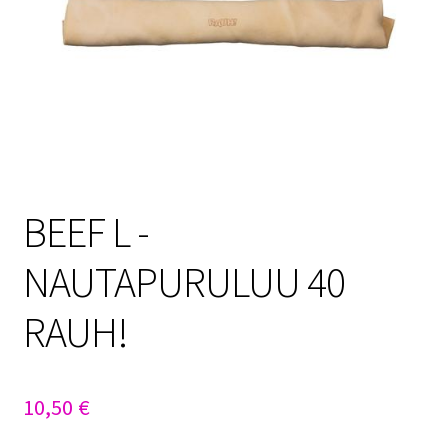
Sulo
Tietosuojaseloste
Toimitusehdot
Uutisia
BEEF L -
NAUTAPURULUU 40
RAUH!
10,50
€