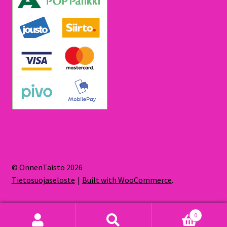
© OnnenTaisto 2026
Tietosuojaseloste
Built with WooCommerce
.
0
Etsi:
Haku