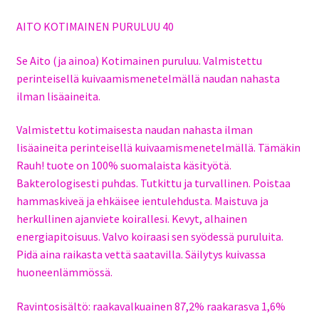
AITO KOTIMAINEN PURULUU 40
Se Aito (ja ainoa) Kotimainen puruluu. Valmistettu
perinteisellä kuivaamismenetelmällä naudan nahasta
ilman lisäaineita.
Valmistettu kotimaisesta naudan nahasta ilman
lisäaineita perinteisellä kuivaamismenetelmällä. Tämäkin
Rauh! tuote on 100% suomalaista käsityötä.
Bakterologisesti puhdas. Tutkittu ja turvallinen. Poistaa
hammaskiveä ja ehkäisee ientulehdusta. Maistuva ja
herkullinen ajanviete koirallesi. Kevyt, alhainen
energiapitoisuus. Valvo koiraasi sen syödessä puruluita.
Pidä aina raikasta vettä saatavilla. Säilytys kuivassa
huoneenlämmössä.
Ravintosisältö: raakavalkuainen 87,2% raakarasva 1,6%