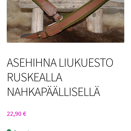
Sulo
Tietosuojaseloste
Toimitusehdot
Uutisia
ASEHIHNA LIUKUESTO
RUSKEALLA
NAHKAPÄÄLLISELLÄ
22,90
€