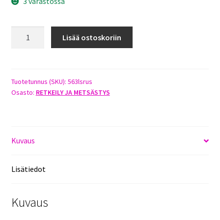
3 varastossa
ASEHIHNA
Lisää ostoskoriin
LIUKUESTO
RUSKEALLA
NAHKAPÄÄLLISELLÄ
määrä
Tuotetunnus (SKU):
563lsrus
Osasto:
RETKEILY JA METSÄSTYS
Kuvaus
Lisätiedot
Kuvaus