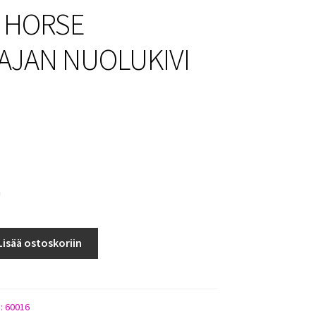
 HORSE
AJAN NUOLUKIVI
a
Lisää ostoskoriin
):
60016