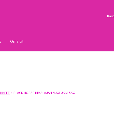
Kau
o
Oma tili
i
Palautukset
Pojat
Sulo
Tietosuojaseloste
Toimitusehdot
Uutisi
IKKEET
BLACK HORSE HIMALAJAN NUOLUKIVI 5KG