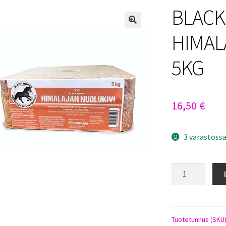
BLACK
HIMAL
5KG
16,50
€
3 varastoss
BLACK
HORSE
HIMALAJAN
NUOLUKIVI
5KG
Tuotetunnus (SKU