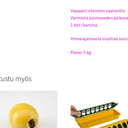
Vapaasti eläinten saataville.
Varmista juomaveden jatkuva
1 kivi /karsina.
Himalajansuola sisältää suola
Paino: 5 kg
tustu myös