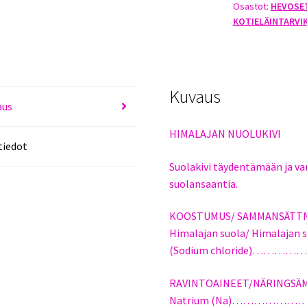
Osastot:
HEVOSE
määrä
KOTIELÄINTARVI
Kuvaus
aus
HIMALAJAN NUOLUKIVI
tiedot
Suolakivi täydentämään ja v
suolansaantia.
KOOSTUMUS/ SAMMANSÄTTN
Himalajan suola/ Himalajan s
(Sodium chloride)……………
RAVINTOAINEET/NÄRINGSÄ
Natrium (Na)…………………. 3