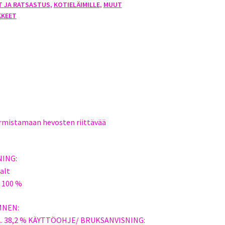
T JA RATSASTUS
,
KOTIELÄIMILLE
,
MUUT
KKEET
armistamaan hevosten riittävää
ING:
alt
 100 %
MNEN:
8,2 % KÄYTTÖOHJE/ BRUKSANVISNING: