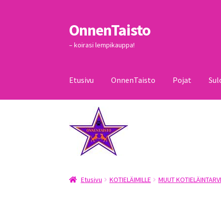
OnnenTaisto
Siirry
Siirry
navigointiin
sisältöön
– koirasi lempikauppa!
Etusivu
OnnenTaisto
Pojat
Sul
Etusivu
Kassa
Oma tili
OnnenTaisto
Ostoskor
Etusivu
KOTIELÄIMILLE
MUUT KOTIELÄINTARV