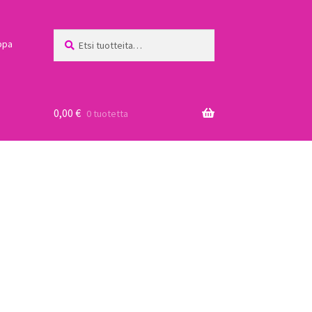
Etsi:
Haku
ppa
0,00
€
0 tuotetta
a