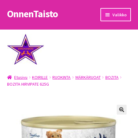
OnnenTaisto
Siirry
Siirry
Valikko
navigointiin
sisältöön
Etusivu
Kassa
Oma tili
Etusivu
KOIRILLE
RUOKINTA
MÄRKÄRUOAT
BOZITA
OnnenTaisto
BOZITA HIRVIPATE 625G
Ostoskori
Palautukset
Pojat