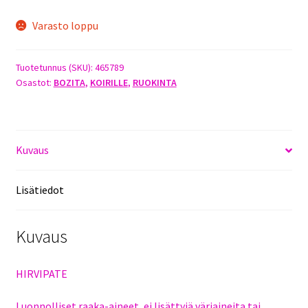
Varasto loppu
Tuotetunnus (SKU):
465789
Osastot:
BOZITA
,
KOIRILLE
,
RUOKINTA
Kuvaus
Lisätiedot
Kuvaus
HIRVIPATE
Luonnolliset raaka-aineet, ei lisättyjä väriaineita tai