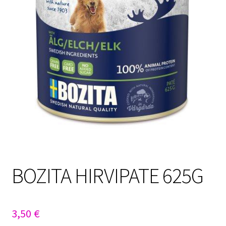
Sulo
Tietosuojaseloste
Toimitusehdot
Uutisia
BOZITA HIRVIPATE 625G
3,50
€