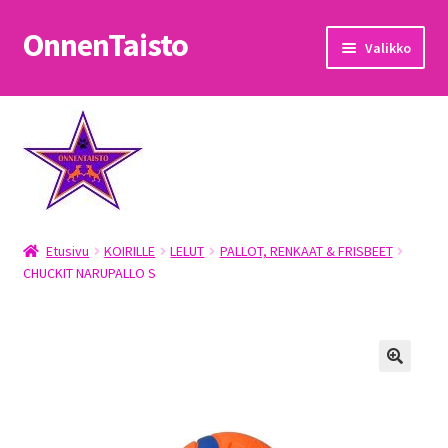
OnnenTaisto
Siirry
Siirry
Valikko
navigointiin
sisältöön
Etusivu
Kassa
Oma tili
Etusivu
KOIRILLE
LELUT
PALLOT, RENKAAT & FRISBEET
OnnenTaisto
CHUCKIT NARUPALLO S
Ostoskori
Palautukset
Pojat