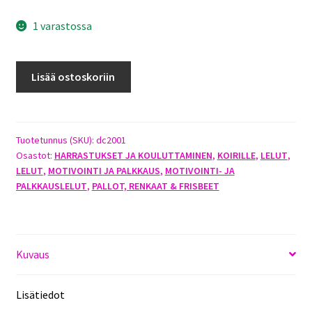
1 varastossa
CHUCKIT
Lisää ostoskoriin
NARUPALLO
S
määrä
Tuotetunnus (SKU):
dc2001
Osastot:
HARRASTUKSET JA KOULUTTAMINEN
,
KOIRILLE
,
LELUT
,
LELUT
,
MOTIVOINTI JA PALKKAUS
,
MOTIVOINTI- JA
PALKKAUSLELUT
,
PALLOT, RENKAAT & FRISBEET
Kuvaus
Lisätiedot