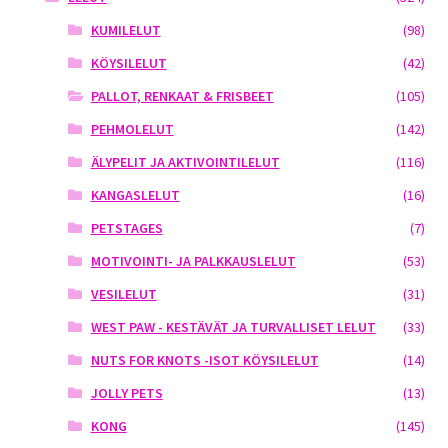
KUMILELUT
(98)
KÖYSILELUT
(42)
PALLOT, RENKAAT & FRISBEET
(105)
PEHMOLELUT
(142)
ÄLYPELIT JA AKTIVOINTILELUT
(116)
KANGASLELUT
(16)
PETSTAGES
(7)
MOTIVOINTI- JA PALKKAUSLELUT
(53)
VESILELUT
(31)
WEST PAW - KESTÄVÄT JA TURVALLISET LELUT
(33)
NUTS FOR KNOTS -ISOT KÖYSILELUT
(14)
JOLLY PETS
(13)
KONG
(145)