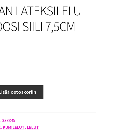
N LATEKSILELU
SI SIILI 7,5CM
a
Lisää ostoskoriin
):
333345
E
,
KUMILELUT
,
LELUT