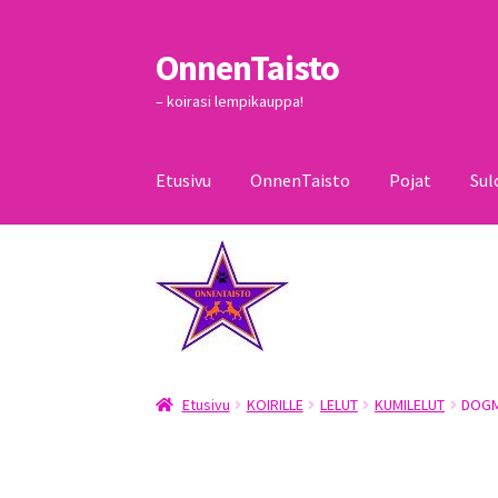
OnnenTaisto
Siirry
Siirry
navigointiin
sisältöön
– koirasi lempikauppa!
Etusivu
OnnenTaisto
Pojat
Sul
Etusivu
Kassa
Oma tili
OnnenTaisto
Ostoskor
Etusivu
KOIRILLE
LELUT
KUMILELUT
DOGM