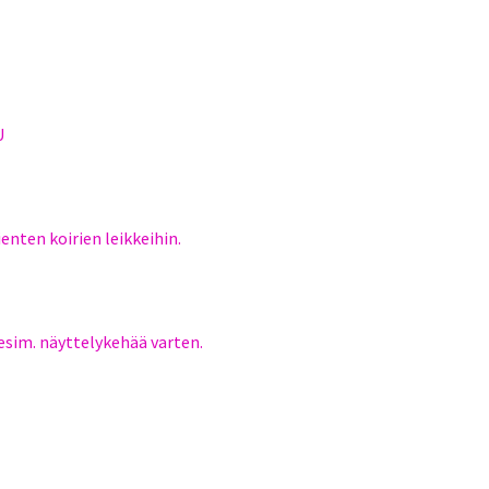
U
pienten koirien leikkeihin.
esim. näyttelykehää varten.