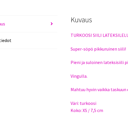
Kuvaus
aus
TURKOOSI SIILI LATEKSILEL
tiedot
Super-söpö pikkuruinen siili!
Pieni ja suloinen lateksisiili 
Vingulla.
Mahtuu hyvin vaikka taskuun 
Väri: turkoosi
Koko: XS / 7,5 cm