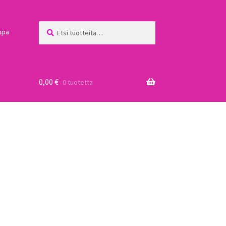
Etsi:
Haku
ppa
0,00
€
0 tuotetta
a