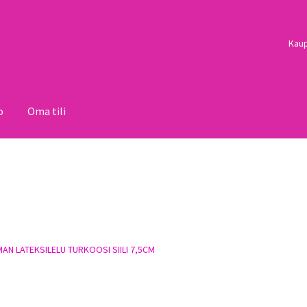
Kau
o
Oma tili
i
Palautukset
Pojat
Sulo
Tietosuojaseloste
Toimitusehdot
Uutisi
AN LATEKSILELU TURKOOSI SIILI 7,5CM