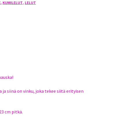
E
,
KUMILELUT
,
LELUT
hauska!
ja siinä on vinku, joka tekee siitä erityisen
23 cm pitkä.