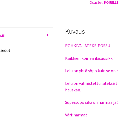
Osastot:
KOIRILL
määrä
Kuvaus
aus
RÖHKIVÄ LATEKSIPOSSU
tiedot
Kaikkien koirien ikisuosikki!
Lelu on yhtä söpö kuin se on 
Lelu on valmistettu lateksista 
hauskan.
Supersöpö sika on harmaa ja 
Väri: harmaa