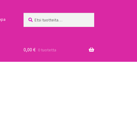
Etsi:
Haku
ppa
0,00
€
0 tuotetta
a