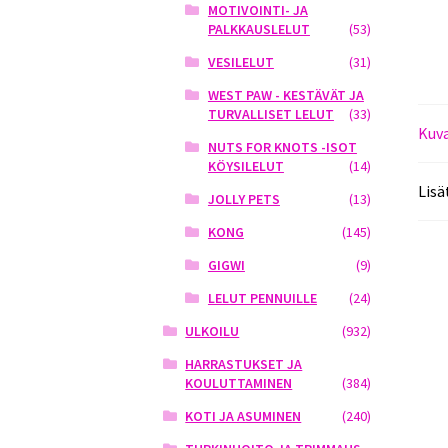
MOTIVOINTI- JA
PALKKAUSLELUT
(53)
VESILELUT
(31)
WEST PAW - KESTÄVÄT JA
TURVALLISET LELUT
(33)
Kuv
NUTS FOR KNOTS -ISOT
KÖYSILELUT
(14)
Lisä
JOLLY PETS
(13)
KONG
(145)
GIGWI
(9)
LELUT PENNUILLE
(24)
ULKOILU
(932)
HARRASTUKSET JA
KOULUTTAMINEN
(384)
KOTI JA ASUMINEN
(240)