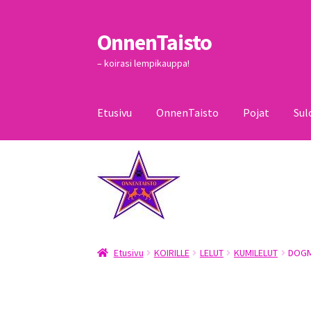
OnnenTaisto
Siirry
Siirry
navigointiin
sisältöön
– koirasi lempikauppa!
Etusivu
OnnenTaisto
Pojat
Sul
Etusivu
Kassa
Oma tili
OnnenTaisto
Ostoskor
Etusivu
KOIRILLE
LELUT
KUMILELUT
DOGM