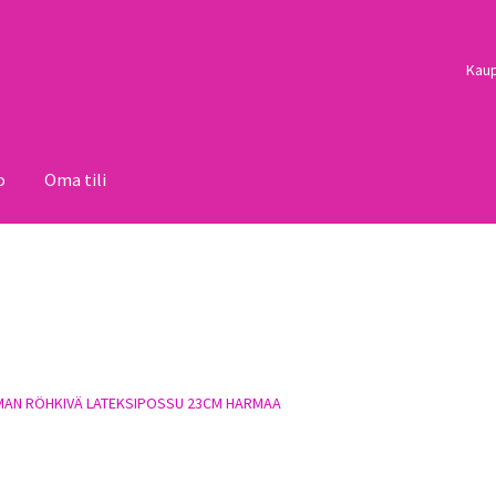
Kau
o
Oma tili
i
Palautukset
Pojat
Sulo
Tietosuojaseloste
Toimitusehdot
Uutisi
AN RÖHKIVÄ LATEKSIPOSSU 23CM HARMAA