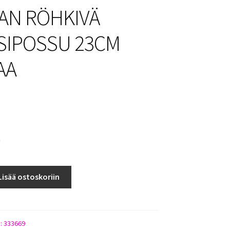
N RÖHKIVÄ
SIPOSSU 23CM
AA
a
Lisää ostoskoriin
):
333669