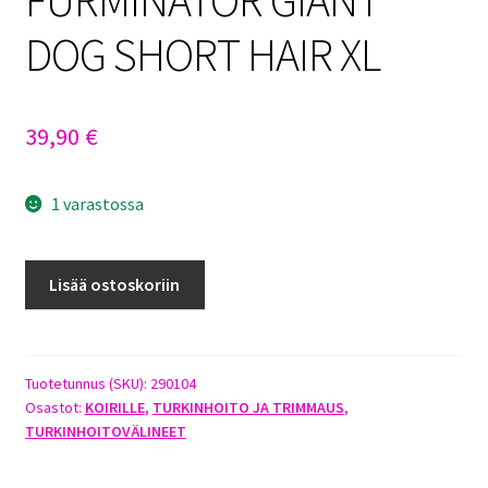
FURMINATOR GIANT
DOG SHORT HAIR XL
39,90
€
1 varastossa
FURMINATOR
Lisää ostoskoriin
GIANT
DOG
SHORT
HAIR
Tuotetunnus (SKU):
290104
Osastot:
KOIRILLE
,
TURKINHOITO JA TRIMMAUS
,
XL
TURKINHOITOVÄLINEET
määrä