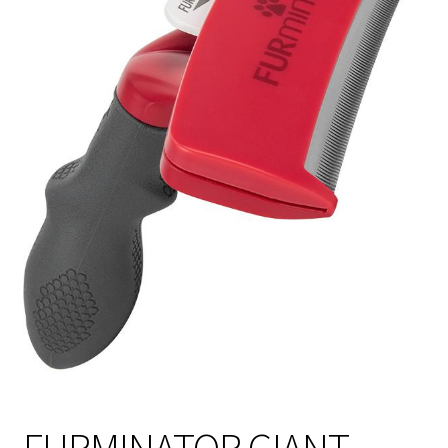
Sulo
Tietosuojaseloste
Toimitusehdot
Uutisia