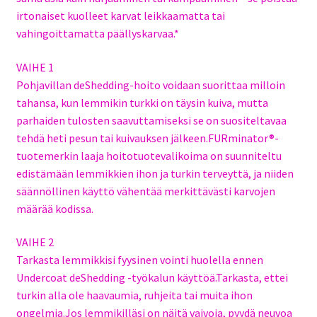
irtonaiset kuolleet karvat leikkaamatta tai
vahingoittamatta päällyskarvaa.*
VAIHE 1
Pohjavillan deShedding-hoito voidaan suorittaa milloin
tahansa, kun lemmikin turkki on täysin kuiva, mutta
parhaiden tulosten saavuttamiseksi se on suositeltavaa
tehdä heti pesun tai kuivauksen jälkeen.FURminator®-
tuotemerkin laaja hoitotuotevalikoima on suunniteltu
edistämään lemmikkien ihon ja turkin terveyttä, ja niiden
säännöllinen käyttö vähentää merkittävästi karvojen
määrää kodissa.
VAIHE 2
Tarkasta lemmikkisi fyysinen vointi huolella ennen
Undercoat deShedding -työkalun käyttöä.Tarkasta, ettei
turkin alla ole haavaumia, ruhjeita tai muita ihon
ongelmia.Jos lemmikilläsi on näitä vaivoja, pyydä neuvoa