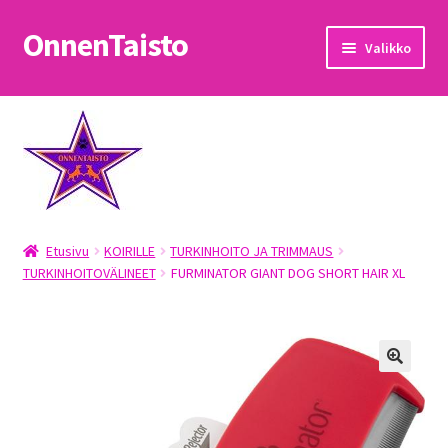
OnnenTaisto
Siirry
Siirry
Valikko
navigointiin
sisältöön
Etusivu
Kassa
Oma tili
Etusivu
KOIRILLE
TURKINHOITO JA TRIMMAUS
OnnenTaisto
TURKINHOITOVÄLINEET
FURMINATOR GIANT DOG SHORT HAIR XL
Ostoskori
Palautukset
Pojat