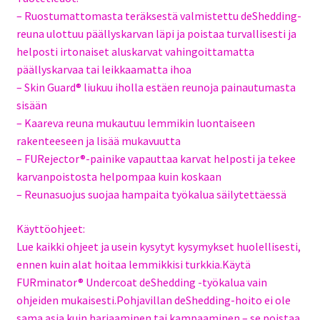
– Ruostumattomasta teräksestä valmistettu deShedding-
reuna ulottuu päällyskarvan läpi ja poistaa turvallisesti ja
helposti irtonaiset aluskarvat vahingoittamatta
päällyskarvaa tai leikkaamatta ihoa
– Skin Guard® liukuu iholla estäen reunoja painautumasta
sisään
– Kaareva reuna mukautuu lemmikin luontaiseen
rakenteeseen ja lisää mukavuutta
– FURejector®-painike vapauttaa karvat helposti ja tekee
karvanpoistosta helpompaa kuin koskaan
– Reunasuojus suojaa hampaita työkalua säilytettäessä
Käyttöohjeet:
Lue kaikki ohjeet ja usein kysytyt kysymykset huolellisesti,
ennen kuin alat hoitaa lemmikkisi turkkia.Käytä
FURminator® Undercoat deShedding -työkalua vain
ohjeiden mukaisesti.Pohjavillan deShedding-hoito ei ole
sama asia kuin harjaaminen tai kampaaminen – se poistaa