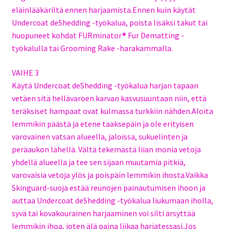
eläinlääkäriltä ennen harjaamista.Ennen kuin käytät
Undercoat deShedding -työkalua, poista lisäksi takut tai
huopuneet kohdat FURminator® Fur Dematting -
työkalulla tai Grooming Rake -harakammalla.
VAIHE 3
Käytä Undercoat deShedding -työkalua harjan tapaan
vetäen sitä hellävaroen karvan kasvusuuntaan niin, että
teräksiset hampaat ovat kulmassa turkkiin nähden.Aloita
lemmikin päästä ja etene taaksepäin ja ole erityisen
varovainen vatsan alueella, jaloissa, sukuelinten ja
peräaukon lähellä. Vältä tekemästä liian monia vetoja
yhdellä alueella ja tee sen sijaan muutamia pitkiä,
varovaisia vetoja ylös ja poispäin lemmikin ihosta.Vaikka
Skinguard-suoja estää reunojen painautumisen ihoon ja
auttaa Undercoat deShedding -työkalua liukumaan iholla,
syvä tai kovakourainen harjaaminen voi silti ärsyttää
lemmikin ihoa, joten älä paina liikaa harjatessasi.Jos