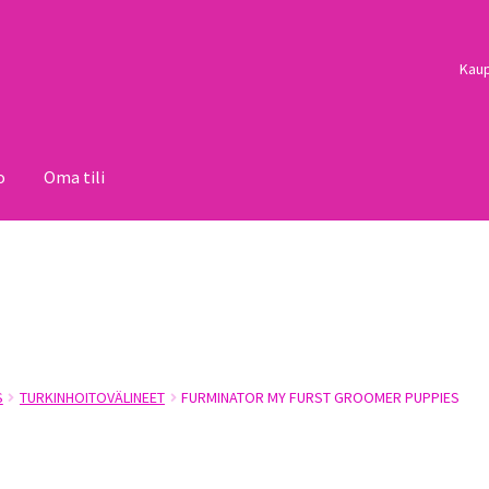
Kau
o
Oma tili
i
Palautukset
Pojat
Sulo
Tietosuojaseloste
Toimitusehdot
Uutisi
S
TURKINHOITOVÄLINEET
FURMINATOR MY FURST GROOMER PUPPIES