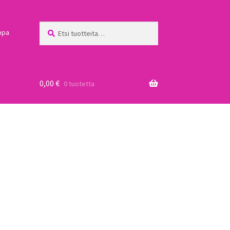
Etsi:
Haku
ppa
0,00
€
0 tuotetta
a