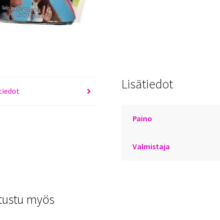
Lisätiedot
tiedot
Paino
Valmistaja
tustu myös