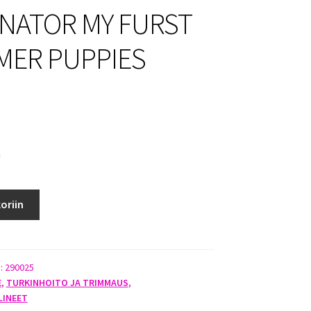
NATOR MY FURST
ER PUPPIES
a
oriin
):
290025
E
,
TURKINHOITO JA TRIMMAUS
,
LINEET