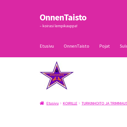
OnnenTaisto
Siirry
Siirry
navigointiin
sisältöön
– koirasi lempikauppa!
Etusivu
OnnenTaisto
Pojat
Sul
Etusivu
Kassa
Oma tili
OnnenTaisto
Ostoskor
Etusivu
KOIRILLE
TURKINHOITO JA TRIMMAU