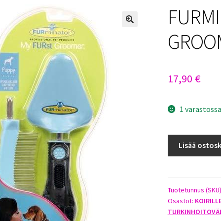
FURMI
GROOM
17,90
€
1 varastoss
FURMINATOR
Lisää ostosk
MY
FURST
GROOMER
PUPPIES
Tuotetunnus (SKU
Osastot:
KOIRILL
määrä
TURKINHOITOVÄ