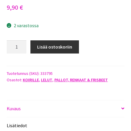
9,90
€
2 varastossa
GIGWI
Lisää ostoskoriin
BALL
KOKO
M
2-
Tuotetunnus (SKU):
333795
Osastot:
KOIRILLE
,
LELUT
,
PALLOT, RENKAAT & FRISBEET
PACK
määrä
Kuvaus
Lisätiedot