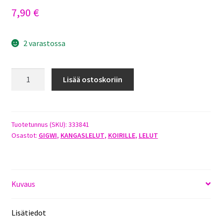
7,90
€
2 varastossa
GIGWI
Lisää ostoskoriin
BOXBALL
KOKO
S/M
määrä
Tuotetunnus (SKU):
333841
Osastot:
GIGWI
,
KANGASLELUT
,
KOIRILLE
,
LELUT
Kuvaus
Lisätiedot