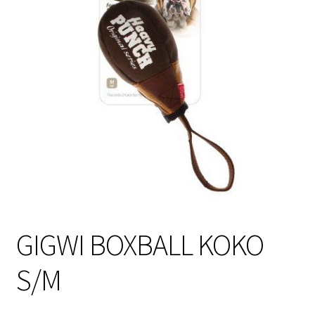
Sulo
Tietosuojaseloste
Toimitusehdot
Uutisia
GIGWI BOXBALL KOKO
S/M