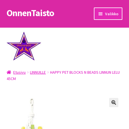
OnnenTaisto
Siirry
Siirry
Valikko
navigointiin
sisältöön
Etusivu
Kassa
Oma tili
Etusivu
LINNUILLE
HAPPY PET BLOCKS N BEADS LINNUN LELU
OnnenTaisto
45CM
Ostoskori
Palautukset
Pojat