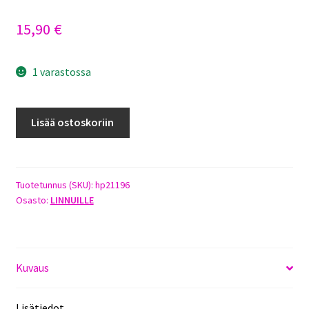
15,90
€
1 varastossa
HAPPY
Lisää ostoskoriin
PET
BLOCKS
N
BEADS
Tuotetunnus (SKU):
hp21196
Osasto:
LINNUILLE
LINNUN
LELU
45CM
määrä
Kuvaus
Lisätiedot