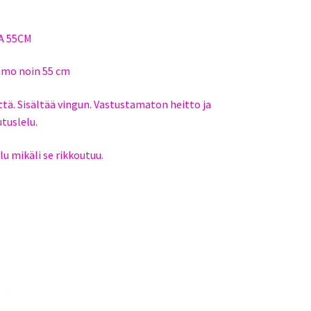
A 55CM
ehmo noin 55 cm
ttä. Sisältää vingun. Vastustamaton heitto ja
tuslelu.
elu mikäli se rikkoutuu.