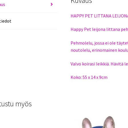
Kuvaus
aus
HAPPY PET LITTANA LEIJON
tiedot
Happy Pet leijona littana p
Pehmolelu, jossa ei ole täyte
noutolelu, erinomainen koulu
Valvo koirasi leikkiä. Hävitä l
Koko: 55 x 14 x 9cm
tustu myös