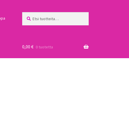
Etsi:
Haku
ppa
0,00
€
0 tuotetta
a