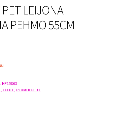
 PET LEIJONA
NA PEHMO 55CM
pu
):
HP15863
E
,
LELUT
,
PEHMOLELUT