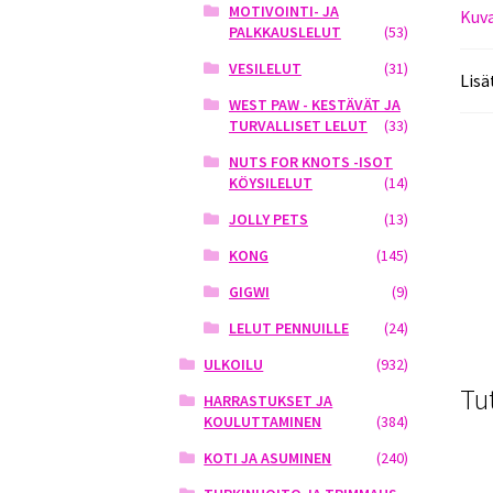
MOTIVOINTI- JA
Kuv
PALKKAUSLELUT
(53)
VESILELUT
(31)
Lisä
WEST PAW - KESTÄVÄT JA
TURVALLISET LELUT
(33)
NUTS FOR KNOTS -ISOT
KÖYSILELUT
(14)
JOLLY PETS
(13)
KONG
(145)
GIGWI
(9)
LELUT PENNUILLE
(24)
ULKOILU
(932)
Tu
HARRASTUKSET JA
KOULUTTAMINEN
(384)
KOTI JA ASUMINEN
(240)