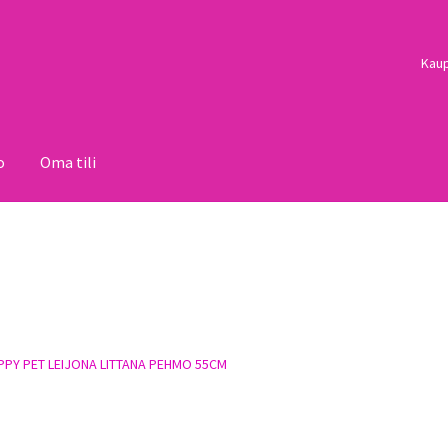
Kau
o
Oma tili
i
Palautukset
Pojat
Sulo
Tietosuojaseloste
Toimitusehdot
Uutisi
PPY PET LEIJONA LITTANA PEHMO 55CM