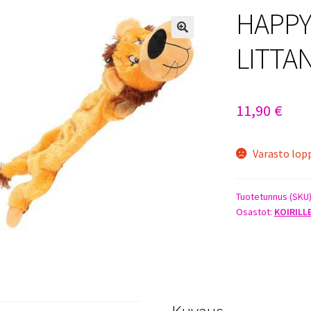
HAPPY
LITTA
11,90
€
Varasto lop
Tuotetunnus (SKU
Osastot:
KOIRILL