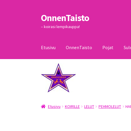
OnnenTaisto
Siirry
Siirry
navigointiin
sisältöön
– koirasi lempikauppa!
Etusivu
OnnenTaisto
Pojat
Sul
Etusivu
Kassa
Oma tili
OnnenTaisto
Ostoskor
Etusivu
KOIRILLE
LELUT
PEHMOLELUT
HA