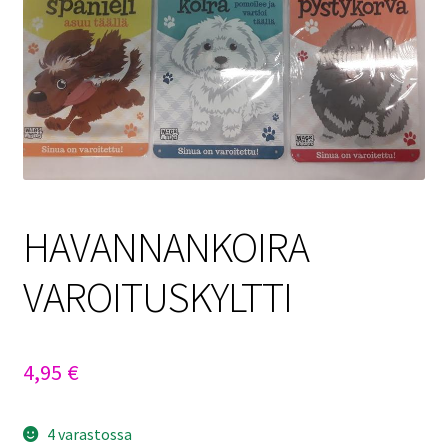
Sulo
Tietosuojaseloste
Toimitusehdot
Uutisia
HAVANNANKOIRA
VAROITUSKYLTTI
4,95
€
4 varastossa