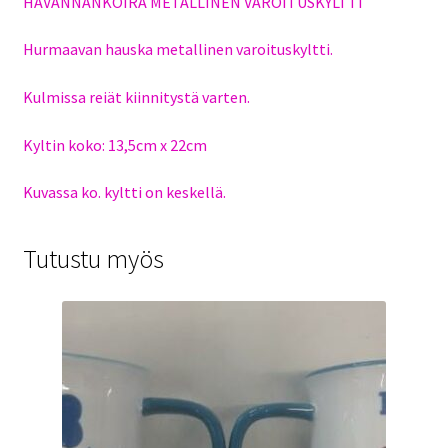
HAVANNANKOIRA METALLINEN VAROITUSKYLTTI
Hurmaavan hauska metallinen varoituskyltti.
Kulmissa reiät kiinnitystä varten.
Kyltin koko: 13,5cm x 22cm
Kuvassa ko. kyltti on keskellä.
Tutustu myös