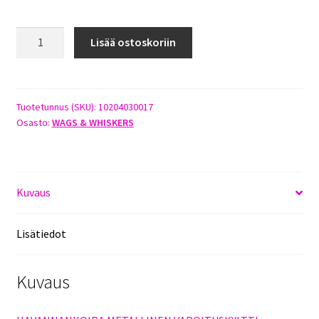
HAVANNANKOIRA
Lisää ostoskoriin
VAROITUSKYLTTI
määrä
Tuotetunnus (SKU):
10204030017
Osasto:
WAGS & WHISKERS
Kuvaus
Lisätiedot
Kuvaus