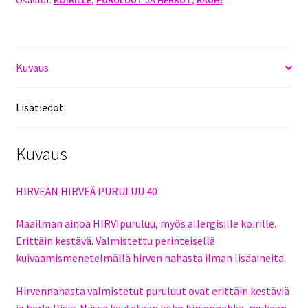
Osastot:
KOIRILLE
,
PURULUUT JA HERKUT
,
RAUH!
Kuvaus
Lisätiedot
Kuvaus
HIRVEÄN HIRVEÄ PURULUU 40
Maailman ainoa HIRVIpuruluu, myös allergisille koirille.
Erittäin kestävä. Valmistettu perinteisellä
kuivaamismenetelmällä hirven nahasta ilman lisäaineita.
Hirvennahasta valmistetut puruluut ovat erittäin kestäviä
ja herkullisia. Niissä käytetään koko hirvennahka, mukaan