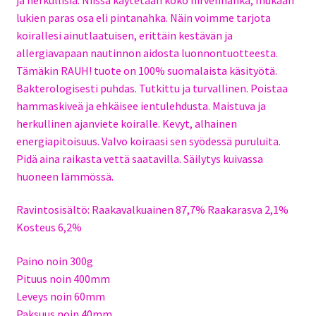
lukien paras osa eli pintanahka. Näin voimme tarjota
koirallesi ainutlaatuisen, erittäin kestävän ja
allergiavapaan nautinnon aidosta luonnontuotteesta.
Tämäkin RAUH! tuote on 100% suomalaista käsityötä.
Bakterologisesti puhdas. Tutkittu ja turvallinen. Poistaa
hammaskiveä ja ehkäisee ientulehdusta. Maistuva ja
herkullinen ajanviete koiralle. Kevyt, alhainen
energiapitoisuus. Valvo koiraasi sen syödessä puruluita.
Pidä aina raikasta vettä saatavilla. Säilytys kuivassa
huoneen lämmössä.
Ravintosisältö: Raakavalkuainen 87,7% Raakarasva 2,1%
Kosteus 6,2%
Paino noin 300g
Pituus noin 400mm
Leveys noin 60mm
Paksuus noin 40mm