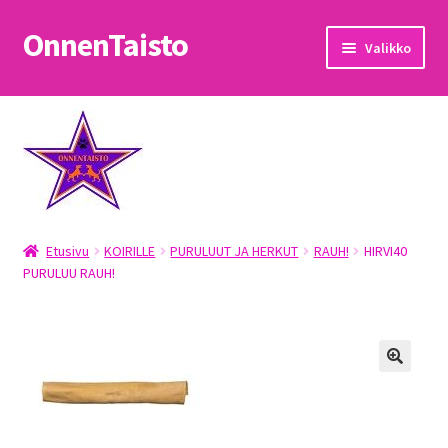
OnnenTaisto
Siirry
Siirry
Valikko
navigointiin
sisältöön
Etusivu
Kassa
Oma tili
Etusivu
KOIRILLE
PURULUUT JA HERKUT
RAUH!
HIRVI40
OnnenTaisto
PURULUU RAUH!
Ostoskori
Palautukset
Pojat