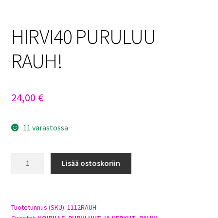
Sulo
HIRVI40 PURULUU
Tietosuojaseloste
RAUH!
Toimitusehdot
Uutisia
24,00
€
11 varastossa
HIRVI40
Lisää ostoskoriin
PURULUU
RAUH!
määrä
Tuotetunnus (SKU):
1112RAUH