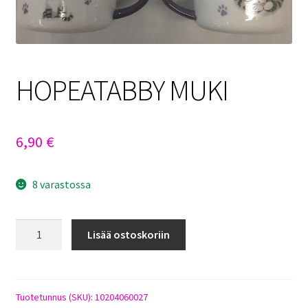
Sulo
Tietosuojaseloste
HOPEATABBY MUKI
Toimitusehdot
Uutisia
6,90
€
8 varastossa
HOPEATABBY
Lisää ostoskoriin
MUKI
määrä
Tuotetunnus (SKU):
10204060027