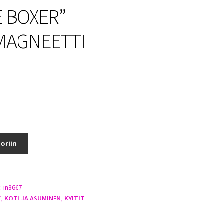
E BOXER”
MAGNEETTI
a
oriin
TI
):
in3667
E
,
KOTI JA ASUMINEN
,
KYLTIT