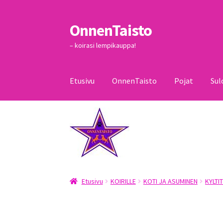
OnnenTaisto
Siirry
Siirry
navigointiin
sisältöön
– koirasi lempikauppa!
Etusivu
OnnenTaisto
Pojat
Sul
Etusivu
Kassa
Oma tili
OnnenTaisto
Ostoskor
Etusivu
KOIRILLE
KOTI JA ASUMINEN
KYLTIT