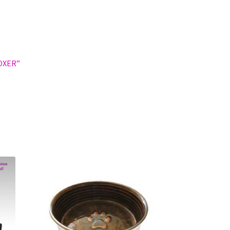
OXER”