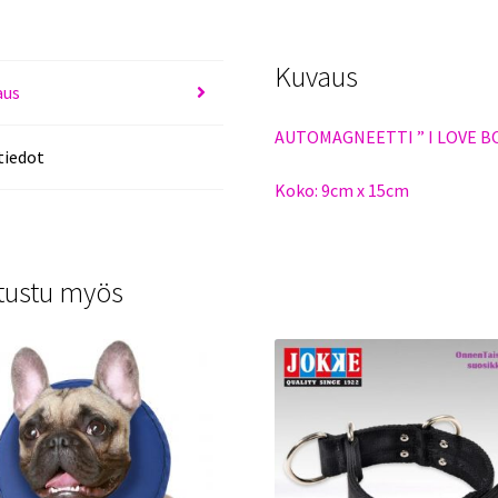
Kuvaus
aus
AUTOMAGNEETTI ” I LOVE B
tiedot
Koko: 9cm x 15cm
tustu myös