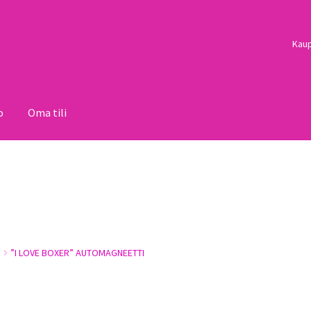
Kau
o
Oma tili
i
Palautukset
Pojat
Sulo
Tietosuojaseloste
Toimitusehdot
Uutisi
”I LOVE BOXER” AUTOMAGNEETTI