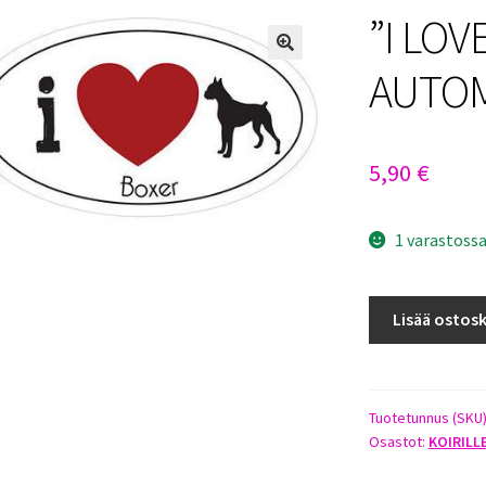
”I LOV
AUTO
5,90
€
1 varastoss
"I
Lisää ostosk
LOVE
BOXER"
AUTOMAGNEET
määrä
Tuotetunnus (SKU
Osastot:
KOIRILL