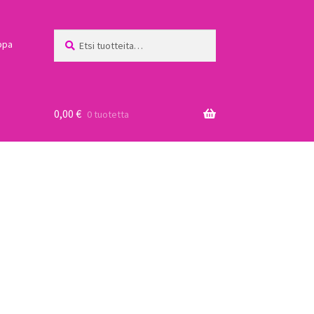
Etsi:
Haku
ppa
0,00
€
0 tuotetta
a