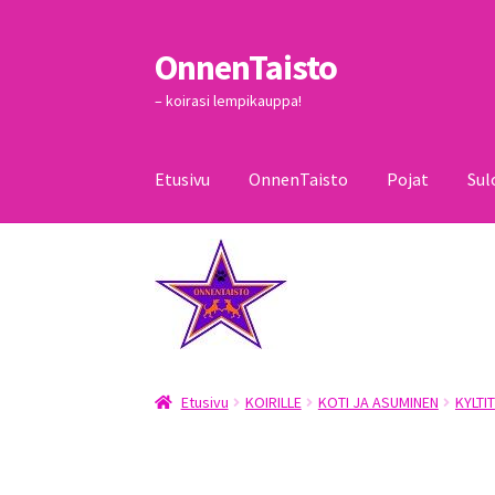
OnnenTaisto
Siirry
Siirry
navigointiin
sisältöön
– koirasi lempikauppa!
Etusivu
OnnenTaisto
Pojat
Sul
Etusivu
Kassa
Oma tili
OnnenTaisto
Ostoskor
Etusivu
KOIRILLE
KOTI JA ASUMINEN
KYLTIT