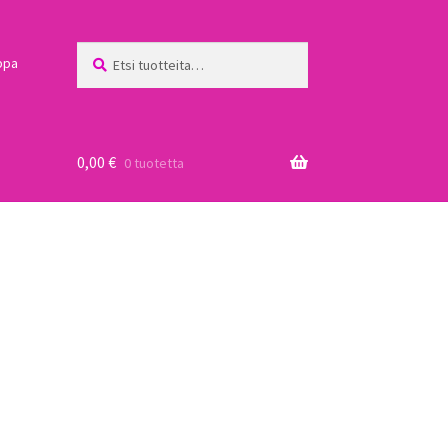
Etsi:
Haku
ppa
0,00
€
0 tuotetta
a