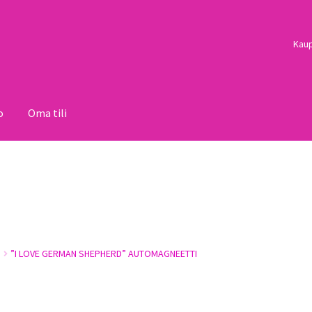
Kau
o
Oma tili
i
Palautukset
Pojat
Sulo
Tietosuojaseloste
Toimitusehdot
Uutisi
”I LOVE GERMAN SHEPHERD” AUTOMAGNEETTI