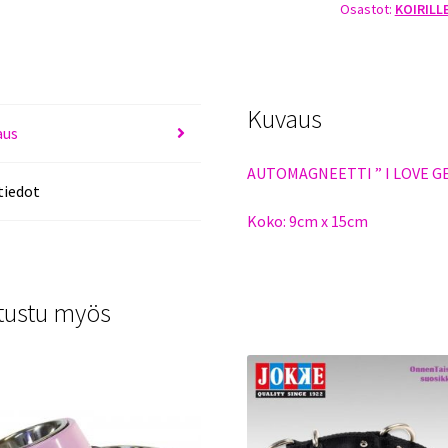
Osastot:
KOIRILL
määrä
Kuvaus
aus
AUTOMAGNEETTI ” I LOVE 
tiedot
Koko: 9cm x 15cm
tustu myös