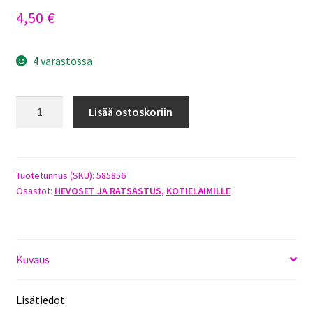
4,50
€
4 varastossa
JACSON
Lisää ostoskoriin
ZEBRA
MUOVISUKA
PINKKI
määrä
Tuotetunnus (SKU):
585856
Osastot:
HEVOSET JA RATSASTUS
,
KOTIELÄIMILLE
Kuvaus
Lisätiedot