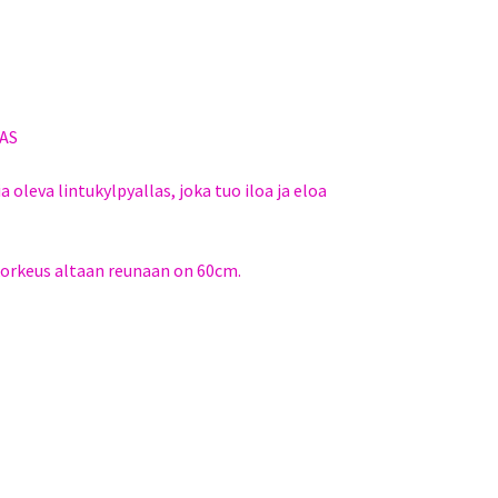
AS
 oleva lintukylpyallas, joka tuo iloa ja eloa
 korkeus altaan reunaan on 60cm.
i