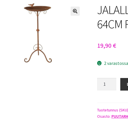
JALAL
64CM 
19,90
€
2 varastoss
JALALLINEN
LINTUKYLPY
64CM
RUOSTE
määrä
Tuotetunnus (SKU
Osasto:
PUUTAR