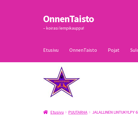
OnnenTaisto
Siirry
Siirry
navigointiin
sisältöön
– koirasi lempikauppa!
Etusivu
OnnenTaisto
Pojat
Sul
Etusivu
Kassa
Oma tili
OnnenTaisto
Ostoskor
Etusivu
PUUTARHA
JALALLINEN LINTUKYLPY