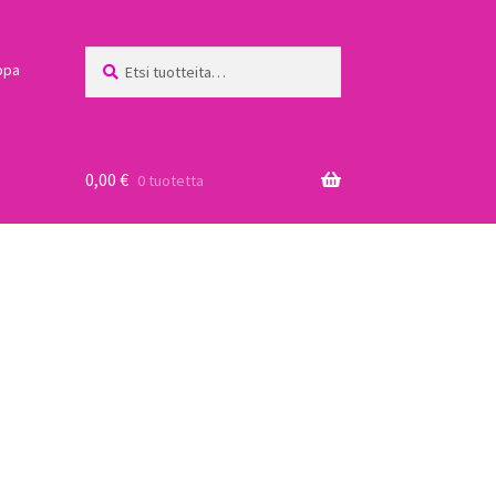
Etsi:
Haku
ppa
0,00
€
0 tuotetta
a