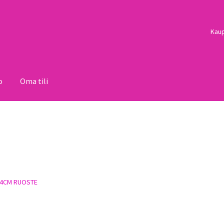
Kau
o
Oma tili
i
Palautukset
Pojat
Sulo
Tietosuojaseloste
Toimitusehdot
Uutisi
 64CM RUOSTE