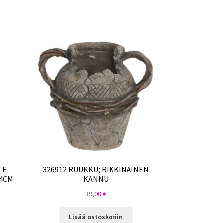
TE
326912 RUUKKU; RIKKINÄINEN
04CM
KANNU
39,00
€
Lisää ostoskoriin