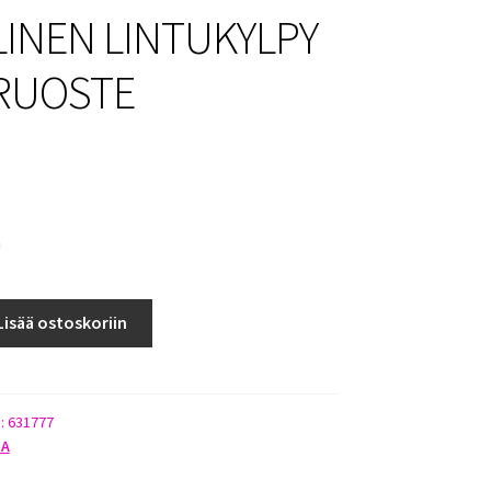
LINEN LINTUKYLPY
RUOSTE
a
Lisää ostoskoriin
):
631777
HA