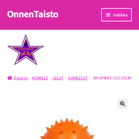
OnnenTaisto
Siirry
Siirry
Valikko
navigointiin
sisältöön
Etusivu
Kassa
Oma tili
Etusivu
KOIRILLE
LELUT
KUMILELUT
JW SPIKEY CUZ 15CM
OnnenTaisto
Ostoskori
Palautukset
Pojat