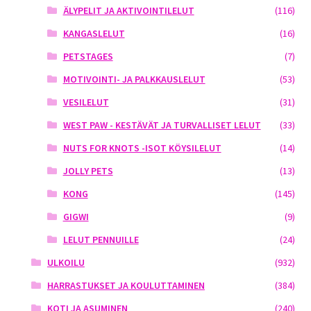
ÄLYPELIT JA AKTIVOINTILELUT
(116)
KANGASLELUT
(16)
PETSTAGES
(7)
MOTIVOINTI- JA PALKKAUSLELUT
(53)
VESILELUT
(31)
WEST PAW - KESTÄVÄT JA TURVALLISET LELUT
(33)
NUTS FOR KNOTS -ISOT KÖYSILELUT
(14)
JOLLY PETS
(13)
KONG
(145)
GIGWI
(9)
LELUT PENNUILLE
(24)
ULKOILU
(932)
HARRASTUKSET JA KOULUTTAMINEN
(384)
KOTI JA ASUMINEN
(240)