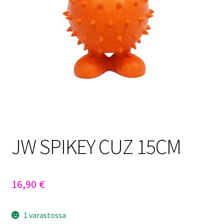
Sulo
Tietosuojaseloste
Toimitusehdot
Uutisia
JW SPIKEY CUZ 15CM
16,90
€
1 varastossa