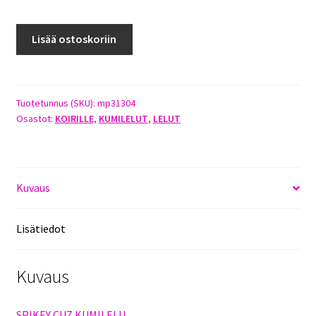
JW
Lisää ostoskoriin
SPIKEY
CUZ
15CM
määrä
Tuotetunnus (SKU):
mp31304
Osastot:
KOIRILLE
,
KUMILELUT
,
LELUT
Kuvaus
Lisätiedot
Kuvaus
SPIKEY CUZ KUMILELU