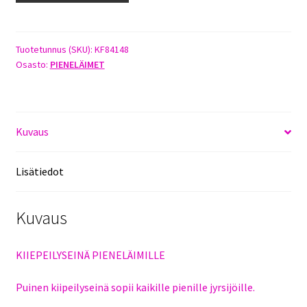
PIENELÄIMILLE
määrä
Tuotetunnus (SKU):
KF84148
Osasto:
PIENELÄIMET
Kuvaus
Lisätiedot
Kuvaus
KIIEPEILYSEINÄ PIENELÄIMILLE
Puinen kiipeilyseinä sopii kaikille pienille jyrsijöille.