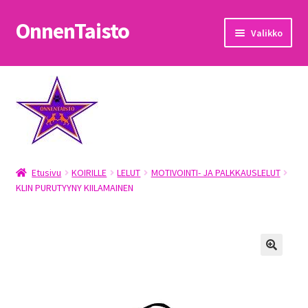
OnnenTaisto
Siirry
Siirry
Valikko
navigointiin
sisältöön
Etusivu
Kassa
Oma tili
Etusivu
KOIRILLE
LELUT
MOTIVOINTI- JA PALKKAUSLELUT
OnnenTaisto
KLIN PURUTYYNY KIILAMAINEN
Ostoskori
Palautukset
Pojat