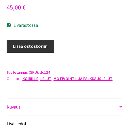
45,00
€
1 varastossa
KLIN
Lisää ostoskoriin
PURUTYYNY
KIILAMAINEN
määrä
Tuotetunnus (SKU):
dc124
Osastot:
KOIRILLE
,
LELUT
,
MOTIVOINTI- JA PALKKAUSLELUT
Kuvaus
Lisätiedot