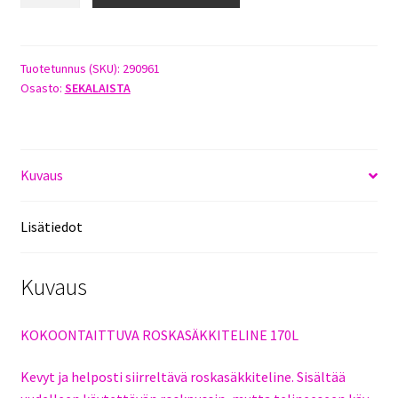
ROSKASÄKKITELINE170L
45X45X88CM
määrä
Tuotetunnus (SKU):
290961
Osasto:
SEKALAISTA
Kuvaus
Lisätiedot
Kuvaus
KOKOONTAITTUVA ROSKASÄKKITELINE 170L
Kevyt ja helposti siirreltävä roskasäkkiteline. Sisältää