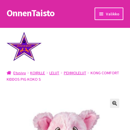
OnnenTaisto
Siirry
Siirry
Valikko
navigointiin
sisältöön
Etusivu
Kassa
Oma tili
Etusivu
KOIRILLE
LELUT
PEHMOLELUT
KONG COMFORT
OnnenTaisto
KIDDOS PIG KOKO S
Ostoskori
Palautukset
Pojat