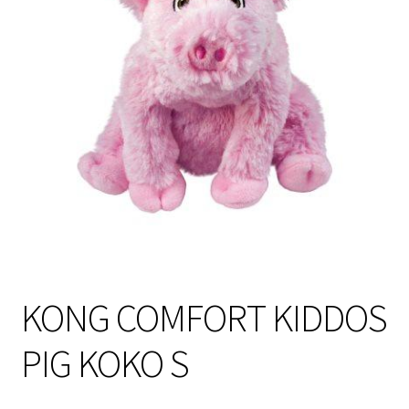
Sulo
Tietosuojaseloste
Toimitusehdot
Uutisia
KONG COMFORT KIDDOS
PIG KOKO S