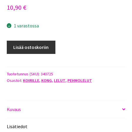
10,90
€
1 varastossa
KONG
Lisää ostoskoriin
COMFORT
KIDDOS
PIG
KOKO
Tuotetunnus (SKU):
340725
Osastot:
KOIRILLE
,
KONG
,
LELUT
,
PEHMOLELUT
S
määrä
Kuvaus
Lisätiedot