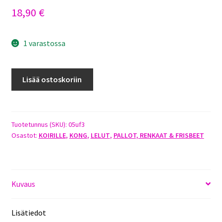
18,90
€
1 varastossa
KONG
Lisää ostoskoriin
FLYER
EXTREME
LARGE
määrä
Tuotetunnus (SKU):
05uf3
Osastot:
KOIRILLE
,
KONG
,
LELUT
,
PALLOT, RENKAAT & FRISBEET
Kuvaus
Lisätiedot