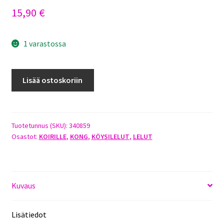
15,90
€
1 varastossa
KONG
Lisää ostoskoriin
JAXX
TRIPLE
BARREL
määrä
Tuotetunnus (SKU):
340859
Osastot:
KOIRILLE
,
KONG
,
KÖYSILELUT
,
LELUT
Kuvaus
Lisätiedot