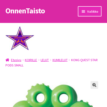
OnnenTaisto
Siirry
Siirry
Valikko
navigointiin
sisältöön
Etusivu
Kassa
Oma tili
Etusivu
KOIRILLE
LELUT
KUMILELUT
KONG QUEST STAR
OnnenTaisto
PODS SMALL
Ostoskori
Palautukset
Pojat