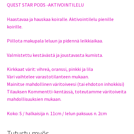
QUEST STAR PODS -AKTIVOINTILELU
Haastavaa ja hauskaa koiralle. Aktivointilelu pienille
koirille.
Piillota makupala leluun ja pidennä leikkiaikaa.
Valmistettu kestävästä ja joustavasta kumista.
Kirkkaat värit: vihreä, oranssi, pinkki ja lila
Väri vaihtelee varastotilanteen mukaan.
Mainitse mahdollinen väritoiveesi (tai ehdoton inhokkisi)
Tilauksen Kommentti-kentässä, toteutamme väritoiveita
mahdollisuuksien mukaan.
Koko: S / halkaisija n. 11cm / lelun paksuus n. 2cm
Tutustu myös