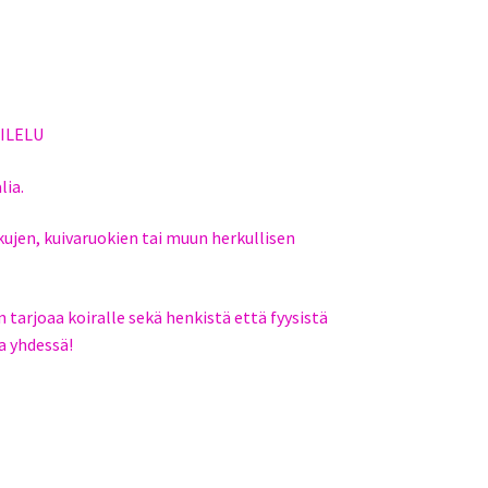
ILELU
lia.
kujen, kuivaruokien tai muun herkullisen
 tarjoaa koiralle sekä henkistä että fyysistä
a yhdessä!