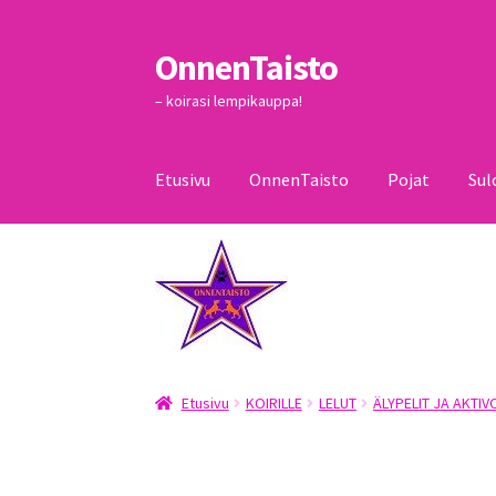
OnnenTaisto
Siirry
Siirry
navigointiin
sisältöön
– koirasi lempikauppa!
Etusivu
OnnenTaisto
Pojat
Sul
Etusivu
Kassa
Oma tili
OnnenTaisto
Ostoskor
Etusivu
KOIRILLE
LELUT
ÄLYPELIT JA AKTIV