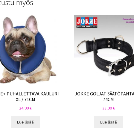
tustu myös
E+ PUHALLETTAVA KAULURI
JOKKE GOLJAT SÄÄTÖPANTA
XL / 71CM
74CM
24,90
€
33,90
€
Lue lisää
Lue lisää