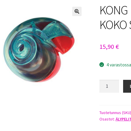
KONG 
KOKO 
15,90
€
4 varastoss
KONG
REWARD
SHELL
KOKO
S
Tuotetunnus (SKU
Osastot:
ÄLYPELI
määrä