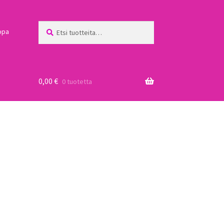
Etsi:
Haku
ppa
0,00
€
0 tuotetta
a