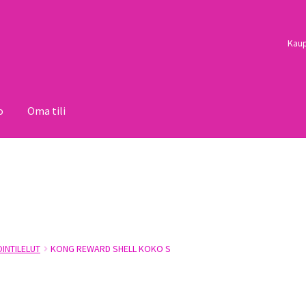
Kau
o
Oma tili
i
Palautukset
Pojat
Sulo
Tietosuojaseloste
Toimitusehdot
Uutisi
OINTILELUT
KONG REWARD SHELL KOKO S