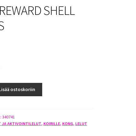
REWARD SHELL
S
a
Lisää ostoskoriin
):
340741
T JA AKTIVOINTILELUT
,
KOIRILLE
,
KONG
,
LELUT