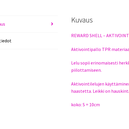
Kuvaus
aus
REWARD SHELL – AKTIVOINT
tiedot
Aktivointipallo TPR materiaa
Lelu sopii erinomaisesti herk
piilottamiseen.
Aktivointilelujen käyttäminen
haastetta. Leikki on hauskint
koko: S = 10cm