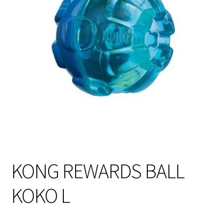
Sulo
Tietosuojaseloste
Toimitusehdot
Uutisia
KONG REWARDS BALL
KOKO L