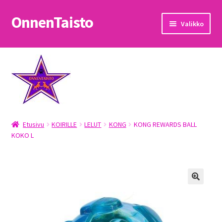
OnnenTaisto
Siirry
Siirry
Valikko
navigointiin
sisältöön
Etusivu
Kassa
Oma tili
Etusivu
KOIRILLE
LELUT
KONG
KONG REWARDS BALL
OnnenTaisto
KOKO L
Ostoskori
Palautukset
Pojat