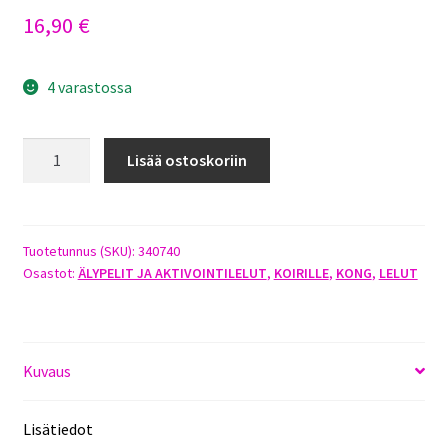
16,90
€
4 varastossa
KONG
Lisää ostoskoriin
REWARDS
BALL
KOKO
L
Tuotetunnus (SKU):
340740
Osastot:
ÄLYPELIT JA AKTIVOINTILELUT
,
KOIRILLE
,
KONG
,
LELUT
määrä
Kuvaus
Lisätiedot