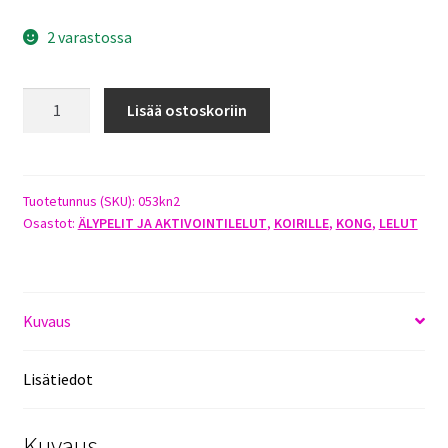
2 varastossa
KONG
Lisää ostoskoriin
SENIOR
MEDIUM
määrä
Tuotetunnus (SKU):
053kn2
Osastot:
ÄLYPELIT JA AKTIVOINTILELUT
,
KOIRILLE
,
KONG
,
LELUT
Kuvaus
Lisätiedot
Kuvaus