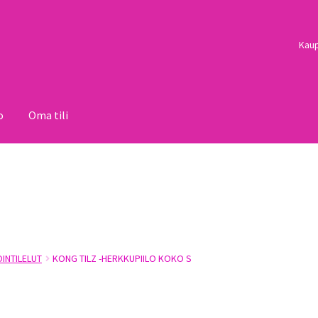
Kau
o
Oma tili
i
Palautukset
Pojat
Sulo
Tietosuojaseloste
Toimitusehdot
Uutisi
OINTILELUT
KONG TILZ -HERKKUPIILO KOKO S