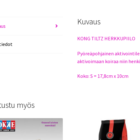
Kuvaus
aus
KONG TILTZ HERKKUPIILO
tiedot
Pyöreäpohjainen aktivointilel
aktivoimaan koiraa niin henkis
Koko: S = 17,8cm x 10cm
tustu myös