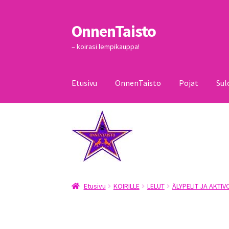
OnnenTaisto
Siirry
Siirry
navigointiin
sisältöön
– koirasi lempikauppa!
Etusivu
OnnenTaisto
Pojat
Sul
Etusivu
Kassa
Oma tili
OnnenTaisto
Ostoskor
Etusivu
KOIRILLE
LELUT
ÄLYPELIT JA AKTIV