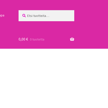
Etsi:
Haku
ppa
0,00
€
0 tuotetta
a