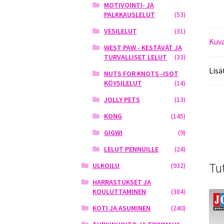
MOTIVOINTI- JA
PALKKAUSLELUT
(53)
VESILELUT
(31)
Kuv
WEST PAW - KESTÄVÄT JA
TURVALLISET LELUT
(33)
Lisä
NUTS FOR KNOTS -ISOT
KÖYSILELUT
(14)
JOLLY PETS
(13)
KONG
(145)
GIGWI
(9)
LELUT PENNUILLE
(24)
Tu
ULKOILU
(932)
HARRASTUKSET JA
KOULUTTAMINEN
(384)
KOTI JA ASUMINEN
(240)