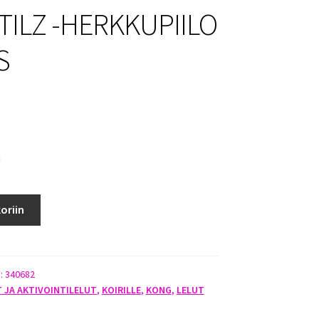
TILZ -HERKKUPIILO
S
a
oriin
):
340682
T JA AKTIVOINTILELUT
,
KOIRILLE
,
KONG
,
LELUT