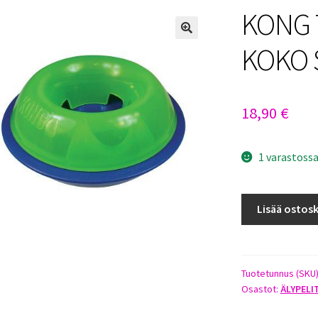
KONG 
KOKO 
18,90
€
1 varastoss
KONG
Lisää ostosk
TILZ
-
HERKKUPIILO
KOKO
Tuotetunnus (SKU
Osastot:
ÄLYPELI
S
määrä