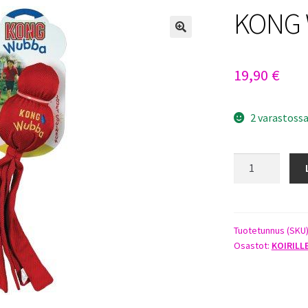
KONG 
19,90
€
2 varastoss
KONG
WUBBA
L
määrä
Tuotetunnus (SKU
Osastot:
KOIRILL