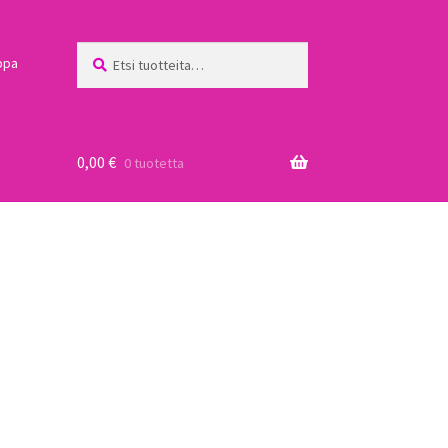
Etsi:
Haku
ppa
0,00
€
0 tuotetta
a