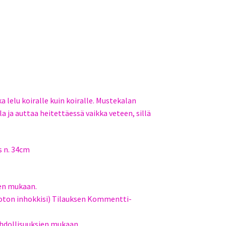
 lelu koiralle kuin koiralle. Mustekalan
a ja auttaa heitettäessä vaikka veteen, sillä
s n. 34cm
een mukaan.
hdoton inhokkisi) Tilauksen Kommentti-
hdollisuuksien mukaan.