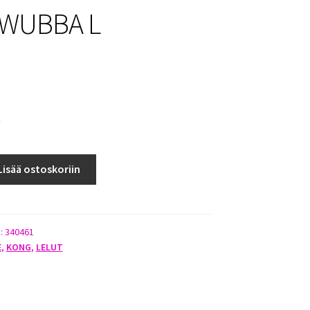
WUBBA L
a
Lisää ostoskoriin
):
340461
E
,
KONG
,
LELUT