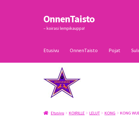
OnnenTaisto
Siirry
Siirry
navigointiin
sisältöön
– koirasi lempikauppa!
Etusivu
OnnenTaisto
Pojat
Sul
Etusivu
Kassa
Oma tili
OnnenTaisto
Ostoskor
Etusivu
KOIRILLE
LELUT
KONG
KONG WUB