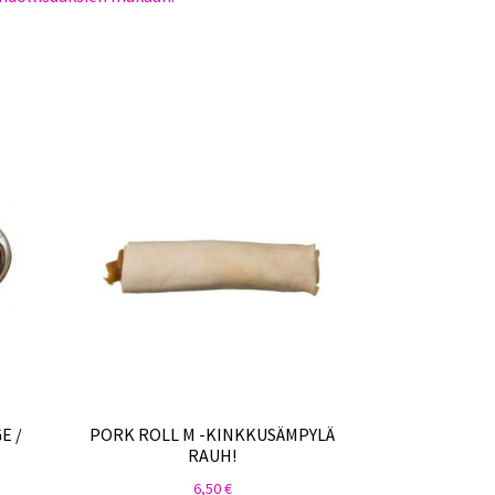
E /
PORK ROLL M -KINKKUSÄMPYLÄ
RAUH!
6,50
€