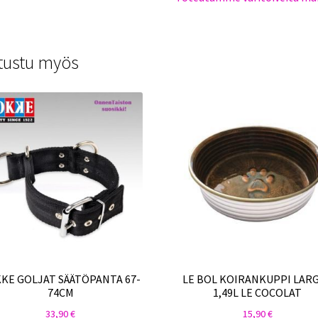
tustu myös
KE GOLJAT SÄÄTÖPANTA 67-
LE BOL KOIRANKUPPI LARG
74CM
1,49L LE COCOLAT
33,90
€
15,90
€