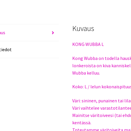
Kuvaus
aus
KONG WUBBA L
tiedot
Kong Wubba on todella hauska
lonkeroista on kiva kanniskell
Wubba kelluu.
Koko: L / lelun kokonaispituu
Väri: sininen, punainen tai lila
Väri vaihtelee varastotilant
Mainitse väritoiveesi (tai e
kentässä.
Toteutamme väritoiveita ma