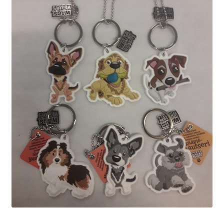
Sulo
Tietosuojaseloste
Toimitusehdot
Uutisia