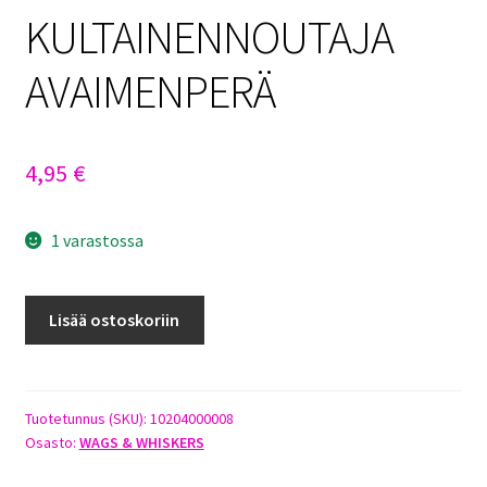
KULTAINENNOUTAJA
AVAIMENPERÄ
4,95
€
1 varastossa
KULTAINENNOUTAJA
Lisää ostoskoriin
AVAIMENPERÄ
määrä
Tuotetunnus (SKU):
10204000008
Osasto:
WAGS & WHISKERS