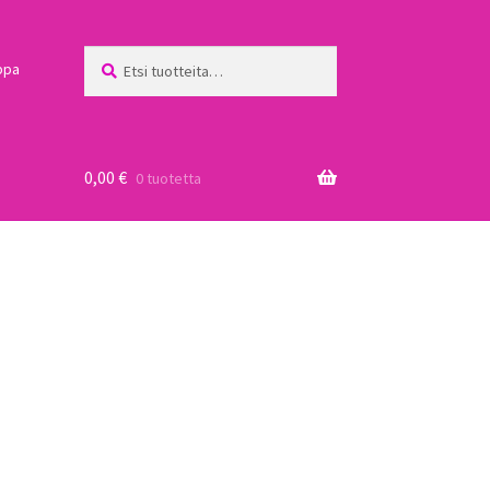
Etsi:
Haku
ppa
0,00
€
0 tuotetta
a