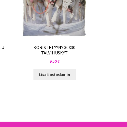
LU
KORISTETYYNY 30X30
TALVIHUSKYT
9,50
€
Lisää ostoskoriin