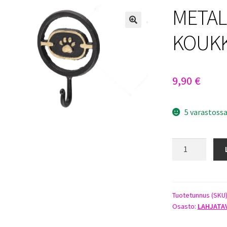
METAL
KOUK
9,90
€
5 varastoss
METALLINEN
TASSU-
KOUKKU
18CM
määrä
Tuotetunnus (SKU
Osasto:
LAHJATA