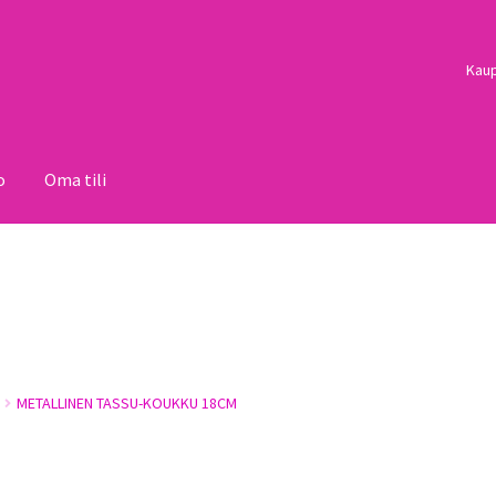
Kau
o
Oma tili
i
Palautukset
Pojat
Sulo
Tietosuojaseloste
Toimitusehdot
Uutisi
METALLINEN TASSU-KOUKKU 18CM