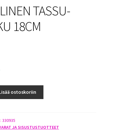
LINEN TASSU-
KU 18CM
a
Lisää ostoskoriin
):
330935
VARAT JA SISUSTUSTUOTTEET