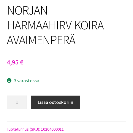
NORJAN
HARMAAHIRVIKOIRA
AVAIMENPERÄ
4,95
€
3 varastossa
NORJAN
Lisää ostoskoriin
HARMAAHIRVIKOIRA
AVAIMENPERÄ
määrä
Tuotetunnus (SKU):
10204000011