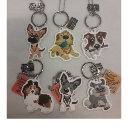
Sulo
Tietosuojaseloste
Toimitusehdot
Uutisia