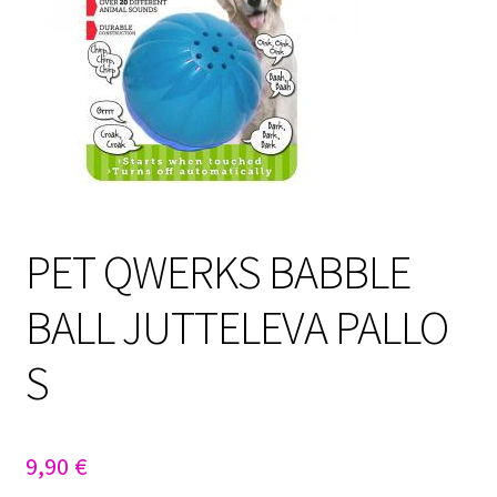
Sulo
Tietosuojaseloste
Toimitusehdot
Uutisia
PET QWERKS BABBLE
BALL JUTTELEVA PALLO
S
9,90
€