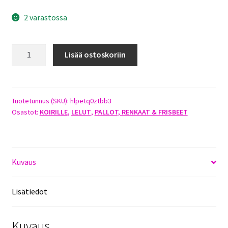
2 varastossa
PET
Lisää ostoskoriin
QWERKS
BABBLE
BALL
JUTTELEVA
Tuotetunnus (SKU):
hlpetq0ztbb3
Osastot:
KOIRILLE
,
LELUT
,
PALLOT, RENKAAT & FRISBEET
PALLO
S
määrä
Kuvaus
Lisätiedot
Kuvaus