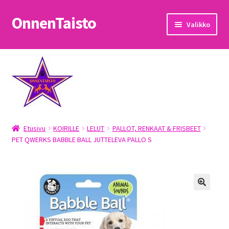
OnnenTaisto
Siirry
Siirry
Valikko
navigointiin
sisältöön
Etusivu
Kassa
Oma tili
Etusivu
KOIRILLE
LELUT
PALLOT, RENKAAT & FRISBEET
OnnenTaisto
PET QWERKS BABBLE BALL JUTTELEVA PALLO S
Ostoskori
Palautukset
Pojat