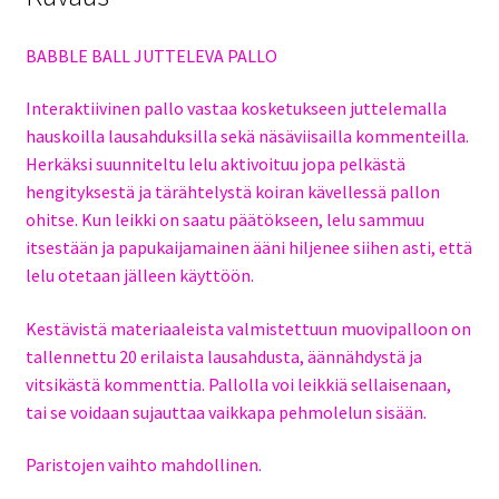
BABBLE BALL JUTTELEVA PALLO
Interaktiivinen pallo vastaa kosketukseen juttelemalla
hauskoilla lausahduksilla sekä näsäviisailla kommenteilla.
Herkäksi suunniteltu lelu aktivoituu jopa pelkästä
hengityksestä ja tärähtelystä koiran kävellessä pallon
ohitse. Kun leikki on saatu päätökseen, lelu sammuu
itsestään ja papukaijamainen ääni hiljenee siihen asti, että
lelu otetaan jälleen käyttöön.
Kestävistä materiaaleista valmistettuun muovipalloon on
tallennettu 20 erilaista lausahdusta, äännähdystä ja
vitsikästä kommenttia. Pallolla voi leikkiä sellaisenaan,
tai se voidaan sujauttaa vaikkapa pehmolelun sisään.
Paristojen vaihto mahdollinen.