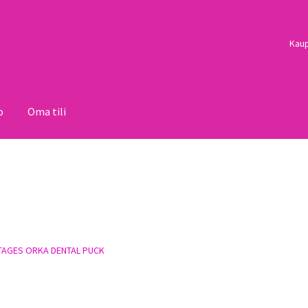
Kau
o
Oma tili
i
Palautukset
Pojat
Sulo
Tietosuojaseloste
Toimitusehdot
Uutisi
TAGES ORKA DENTAL PUCK