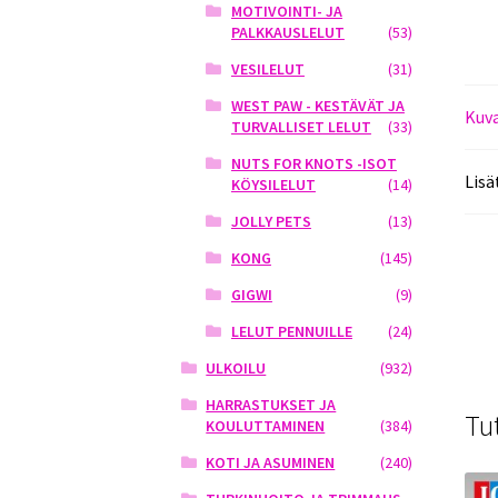
MOTIVOINTI- JA
PALKKAUSLELUT
(53)
VESILELUT
(31)
WEST PAW - KESTÄVÄT JA
Kuv
TURVALLISET LELUT
(33)
NUTS FOR KNOTS -ISOT
Lisä
KÖYSILELUT
(14)
JOLLY PETS
(13)
KONG
(145)
GIGWI
(9)
LELUT PENNUILLE
(24)
ULKOILU
(932)
HARRASTUKSET JA
Tu
KOULUTTAMINEN
(384)
KOTI JA ASUMINEN
(240)