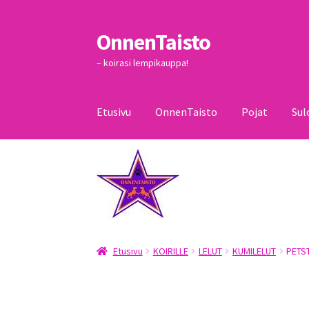
OnnenTaisto
Siirry
Siirry
navigointiin
sisältöön
– koirasi lempikauppa!
Etusivu
OnnenTaisto
Pojat
Sul
Etusivu
Kassa
Oma tili
OnnenTaisto
Ostoskor
Etusivu
KOIRILLE
LELUT
KUMILELUT
PETS