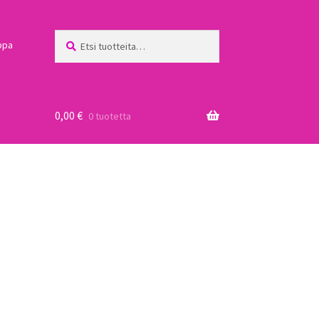
Etsi:
Haku
ppa
0,00
€
0 tuotetta
a