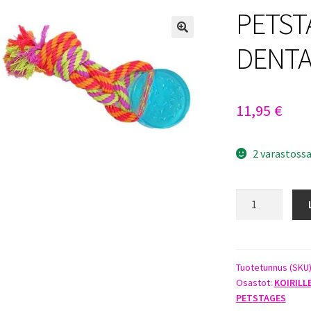
PETST
DENTA
11,95
€
2 varastoss
PETSTAGES
ORKA
DENTAL
PUCK
määrä
Tuotetunnus (SKU
Osastot:
KOIRILL
PETSTAGES