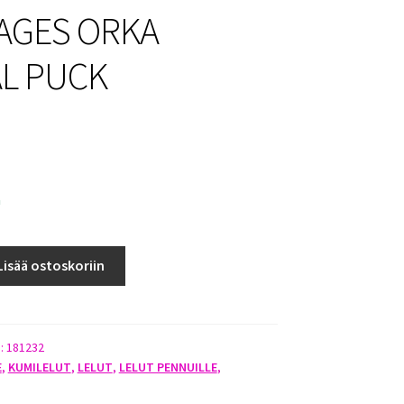
AGES ORKA
L PUCK
a
Lisää ostoskoriin
):
181232
E
,
KUMILELUT
,
LELUT
,
LELUT PENNUILLE
,