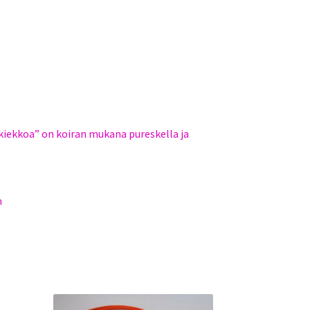
”kiekkoa” on koiran mukana pureskella ja
m