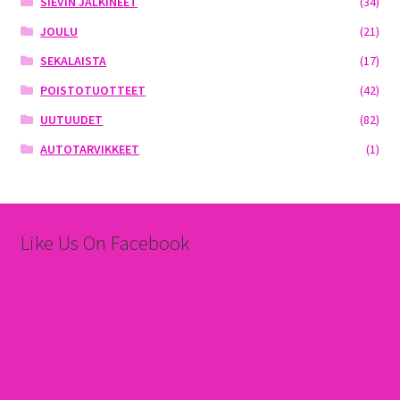
SIEVIN JALKINEET
(34)
JOULU
(21)
SEKALAISTA
(17)
POISTOTUOTTEET
(42)
UUTUUDET
(82)
AUTOTARVIKKEET
(1)
Like Us On Facebook