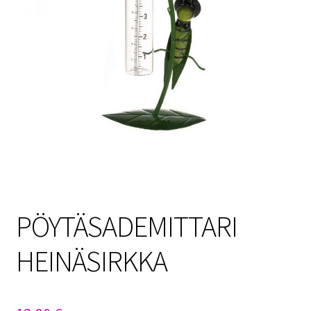
Sulo
Tietosuojaseloste
Toimitusehdot
Uutisia
PÖYTÄSADEMITTARI
HEINÄSIRKKA