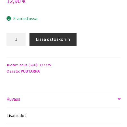
12,90
€
5 varastossa
PÖYTÄSADEMITTARI
Lisää ostoskoriin
HEINÄSIRKKA
määrä
Tuotetunnus (SKU):
327725
Osasto:
PUUTARHA
Kuvaus
Lisätiedot