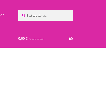
Etsi:
Haku
ppa
0,00
€
0 tuotetta
a