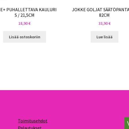
E+ PUHALLETTAVA KAULURI
JOKKE GOLJAT SÄÄTÖPANTA
S / 21,5CM
82CM
18,90
€
33,90
€
Lisää ostoskoriin
Lue lisää
Toimitusehdot
Palautukset