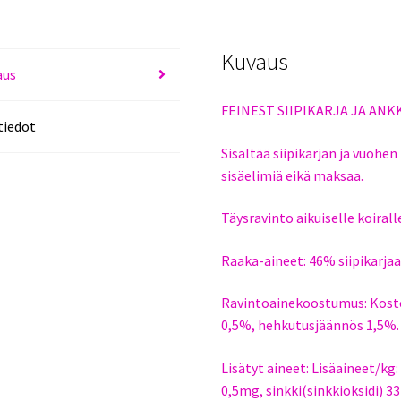
Kuvaus
aus
FEINEST SIIPIKARJA JA ANK
tiedot
Sisältää siipikarjan ja vuohen
sisäelimiä eikä maksaa.
Täysravinto aikuiselle koirall
Raaka-aineet: 46% siipikarjaa
Ravintoainekoostumus: Kosteu
0,5%, hehkutusjäännös 1,5%.
Lisätyt aineet: Lisäaineet/kg:
0,5mg, sinkki(sinkkioksidi) 3