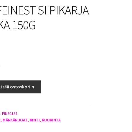
FEINEST SIIPIKARJA
KA 150G
a
Lisää ostoskoriin
):
FIN92131
E
,
MÄRKÄRUOAT
,
RINTI
,
RUOKINTA