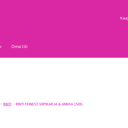
Kau
o
Oma tili
i
Palautukset
Pojat
Sulo
Tietosuojaseloste
Toimitusehdot
Uutisi
RINTI
RINTI FEINEST SIIPIKARJA & ANKKA 150G