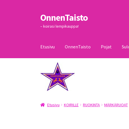
OnnenTaisto
Siirry
Siirry
navigointiin
sisältöön
– koirasi lempikauppa!
Etusivu
OnnenTaisto
Pojat
Sul
Etusivu
Kassa
Oma tili
OnnenTaisto
Ostoskor
Etusivu
KOIRILLE
RUOKINTA
MÄRKÄRUOAT