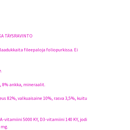
KA TÄYSRAVINTO
 laadukkaita fileepaloja foliopurkissa. Ei
e.
, 8% ankka, mineraalit.
s 82%, valkuaisaine 10%, rasva 3,5%, kuitu
 A-vitamiini 5000 KY, D3-vitamiini 140 KY, jodi
3 mg.