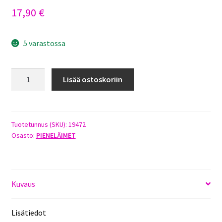
17,90
€
5 varastossa
ROSEWOOD
Lisää ostoskoriin
NATURALS
STACK
´N
HIDE
Tuotetunnus (SKU):
19472
Osasto:
PIENELÄIMET
DEN
määrä
Kuvaus
Lisätiedot