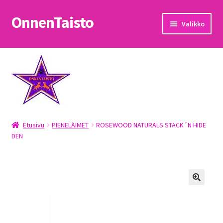
OnnenTaisto
Siirry
Siirry
Valikko
navigointiin
sisältöön
Etusivu
Kassa
Oma tili
Etusivu
PIENELÄIMET
ROSEWOOD NATURALS STACK´N HIDE
OnnenTaisto
DEN
Ostoskori
Palautukset
Pojat