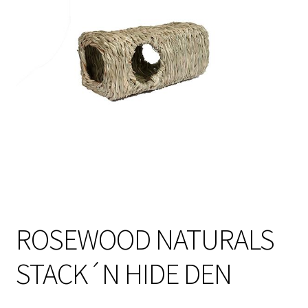
Sulo
Tietosuojaseloste
Toimitusehdot
Uutisia
ROSEWOOD NATURALS
STACK´N HIDE DEN