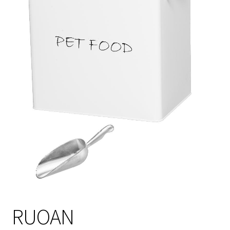
Sulo
Tietosuojaseloste
Toimitusehdot
Uutisia
RUOAN