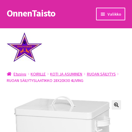
OnnenTaisto
Siirry
Siirry
Valikko
navigointiin
sisältöön
Etusivu
Kassa
Oma tili
Etusivu
KOIRILLE
KOTI JA ASUMINEN
RUOAN SÄILYTYS
OnnenTaisto
RUOAN SÄILYTYSLAATIKKO 28X20X30 4LIVING
Ostoskori
Palautukset
Pojat