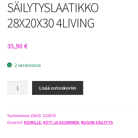
SÄILYTYSLAATIKKO
28X20X30 4LIVING
35,90
€
2 varastossa
RUOAN
Lisää ostoskoriin
SÄILYTYSLAATIKKO
28X20X30
4LIVING
määrä
Tuotetunnus (SKU):
232670
Osastot:
KOIRILLE
,
KOTI JA ASUMINEN
,
RUOAN SÄILYTYS