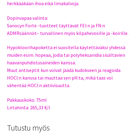
herkkääkään ihoa eikä limakalvoja.
Dopinvapaa valinta:
Sanocyn Forte -tuotteet täyttävät FEI:n ja FN:n
ADMRsäännöt– turvallinen myös kilpahevosille ja -koirille.
Hypokloorihapoketta ei suositella käytettäväksi yhdessä
muiden esim. hopeaa, jodia tai polyheksanidia sisältävien
haavanpuhdistusaineiden kanssa.
Muut antiseptit kun voivat jäädä kudokseen ja reagoida
HOCl:n kanssa tai muuttaa sen pH:ta, mikä taas voi
vähentää HOCl:n aktiivisuutta.
Pakkauskoko: 75ml
Lirtahinta: 265,33 €/l
Tutustu myös