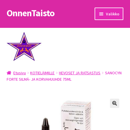
OnnenTaisto
Siirry
Siirry
Valikko
navigointiin
sisältöön
Etusivu
Kassa
Oma tili
Etusivu
KOTIELÄIMILLE
HEVOSET JA RATSASTUS
SANOCYN
OnnenTaisto
FORTE SILMÄ- JA KORVAHUUHDE 75ML
Ostoskori
Palautukset
Pojat