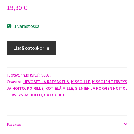
19,90
€
1 varastossa
SANOCYN
Lisää ostoskoriin
FORTE
SILMÄ-
JA
KORVAHUUHDE
Tuotetunnus (SKU):
90087
Osastot:
HEVOSET JA RATSASTUS
,
KISSOILLE
,
KISSOJEN TERVEYS
75ML
JA HOITO
,
KOIRILLE
,
KOTIELÄIMILLE
,
SILMIEN JA KORVIEN HOITO
,
määrä
TERVEYS JA HOITO
,
UUTUUDET
Kuvaus