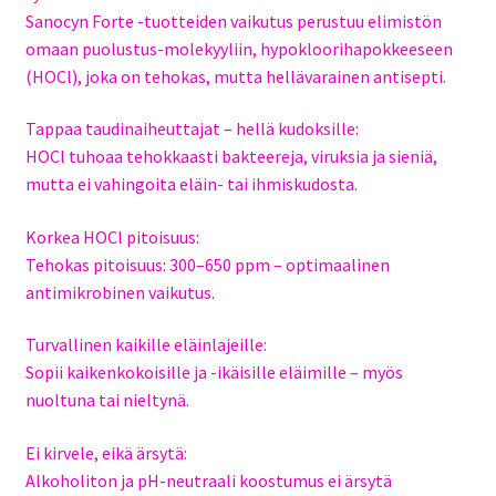
Sanocyn Forte -tuotteiden vaikutus perustuu elimistön
omaan puolustus-molekyyliin, hypokloorihapokkeeseen
(HOCl), joka on tehokas, mutta hellävarainen antisepti.
Tappaa taudinaiheuttajat – hellä kudoksille:
HOCl tuhoaa tehokkaasti bakteereja, viruksia ja sieniä,
mutta ei vahingoita eläin- tai ihmiskudosta.
Korkea HOCl pitoisuus:
Tehokas pitoisuus: 300–650 ppm – optimaalinen
antimikrobinen vaikutus.
Turvallinen kaikille eläinlajeille:
Sopii kaikenkokoisille ja -ikäisille eläimille – myös
nuoltuna tai nieltynä.
Ei kirvele, eikä ärsytä:
Alkoholiton ja pH-neutraali koostumus ei ärsytä