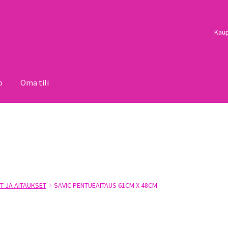
Kau
o
Oma tili
i
Palautukset
Pojat
Sulo
Tietosuojaseloste
Toimitusehdot
Uutisi
T JA AITAUKSET
SAVIC PENTUEAITAUS 61CM X 48CM