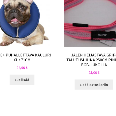
E+ PUHALLETTAVA KAULURI
JALEN HEIJASTAVA GRIP
XL / 71CM
TALUTUSHIHNA 250CM PIN
BGB-LUKOLLA
24,90
€
25,00
€
Lue lisää
Lisää ostoskoriin