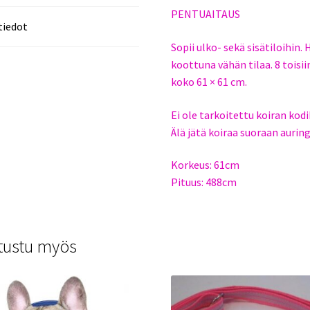
PENTUAITAUS
tiedot
Sopii ulko- sekä sisätiloihin. 
koottuna vähän tilaa. 8 toisi
koko 61 × 61 cm.
Ei ole tarkoitettu koiran kodi
Älä jätä koiraa suoraan aurin
Korkeus: 61cm
Pituus: 488cm
tustu myös