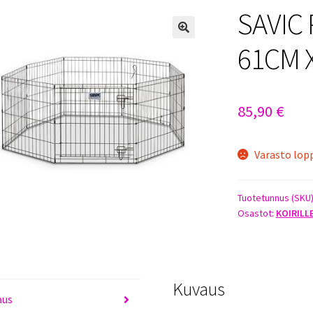
SAVIC
61CM 
85,90
€
Varasto lop
Tuotetunnus (SKU
Osastot:
KOIRILL
Kuvaus
aus