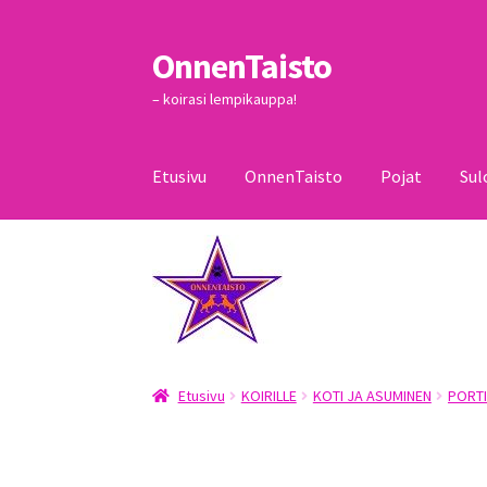
OnnenTaisto
Siirry
Siirry
navigointiin
sisältöön
– koirasi lempikauppa!
Etusivu
OnnenTaisto
Pojat
Sul
Etusivu
Kassa
Oma tili
OnnenTaisto
Ostoskor
Etusivu
KOIRILLE
KOTI JA ASUMINEN
PORTI