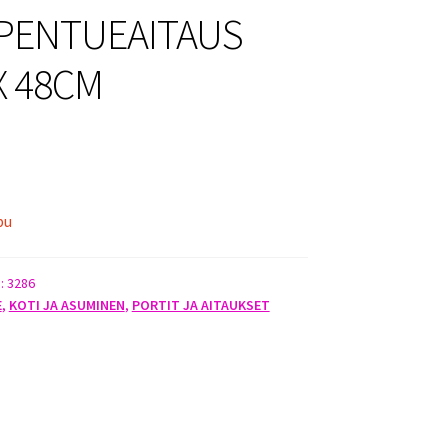
 PENTUEAITAUS
X 48CM
pu
):
3286
E
,
KOTI JA ASUMINEN
,
PORTIT JA AITAUKSET