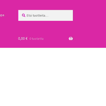
Etsi:
Haku
ppa
0,00
€
0 tuotetta
a