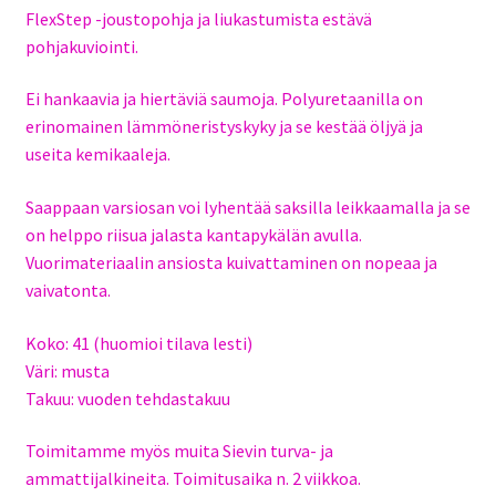
FlexStep -joustopohja ja liukastumista estävä
pohjakuviointi.
Ei hankaavia ja hiertäviä saumoja. Polyuretaanilla on
erinomainen lämmöneristyskyky ja se kestää öljyä ja
useita kemikaaleja.
Saappaan varsiosan voi lyhentää saksilla leikkaamalla ja se
on helppo riisua jalasta kantapykälän avulla.
Vuorimateriaalin ansiosta kuivattaminen on nopeaa ja
vaivatonta.
Koko: 41 (huomioi tilava lesti)
Väri: musta
Takuu: vuoden tehdastakuu
Toimitamme myös muita Sievin turva- ja
ammattijalkineita. Toimitusaika n. 2 viikkoa.