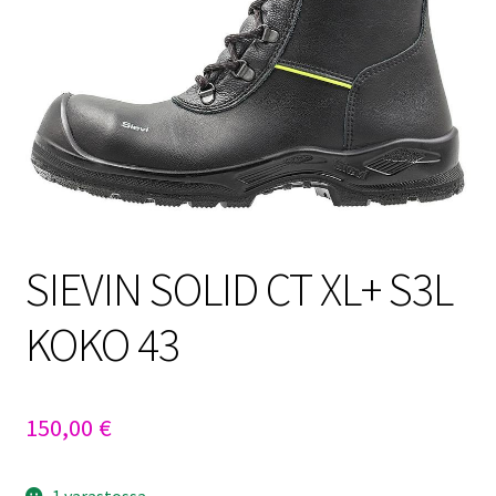
Sulo
Tietosuojaseloste
Toimitusehdot
Uutisia
SIEVIN SOLID CT XL+ S3L
KOKO 43
150,00
€
1 varastossa