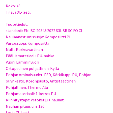
Koko: 43
Tilava XL-lesti.
Tuotetiedot:
standardi: EN ISO 20345:2022 S3L SR SC FO CI
Naulaanastumissuoja: Komposiitti PL
Varvassuoja: Komposiitti
Malli: Korkeavartinen
Päällismateriaali: PU-nahka
Vuori: Lämminvuori
Ortopedinen pohjallinen: Kyllä
Pohjan ominaisuudet: ESD, Kärkikuppi PU, Pohjan
öljynkesto, Koronjousto, Antistaattinen
Pohjallinen: Thermo Alu
Pohjamateriaali: 1-kerros PU
Kiinnitystapa: Vetoketju + nauhat
Nauhan pituus cm: 130
Lesti: XL-lesti