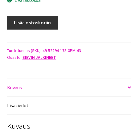
SIEVIN
Lisää ostoskoriin
SOLID
CT
XL+
S3L
Tuotetunnus (SKU):
49-52294-173-0PM-43
Osasto:
SIEVIN JALKINEET
KOKO
43
määrä
Kuvaus
Lisätiedot
Kuvaus