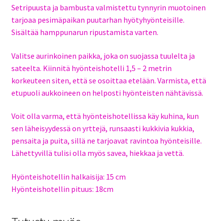
Setripuusta ja bambusta valmistettu tynnyrin muotoinen
tarjoaa pesimäpaikan puutarhan hyötyhyönteisille.
Sisältää hamppunarun ripustamista varten.
Valitse aurinkoinen paikka, joka on suojassa tuulelta ja
sateelta. Kiinnitä hyönteishotelli 1,5 – 2 metrin
korkeuteen siten, että se osoittaa etelään. Varmista, että
etupuoli aukkoineen on helposti hyönteisten nähtävissä.
Voit olla varma, että hyönteishotellissa käy kuhina, kun
sen läheisyydessä on yrttejä, runsaasti kukkivia kukkia,
pensaita ja puita, sillä ne tarjoavat ravintoa hyönteisille.
Lähettyvillä tulisi olla myös savea, hiekkaa ja vettä.
Hyönteishotellin halkaisija: 15 cm
Hyönteishotellin pituus: 18cm