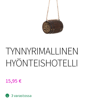
Sulo
Tietosuojaseloste
Toimitusehdot
Uutisia
TYNNYRIMALLINEN
HYÖNTEISHOTELLI
15,95
€
3 varastossa