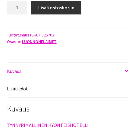
TYNNYRIMALLINEN
Lisää ostoskoriin
HYÖNTEISHOTELLI
määrä
Tuotetunnus (SKU):
325703
Osasto:
LUONNONELÄIMET
Kuvaus
Lisätiedot
Kuvaus
TYNNYRIMALLINEN HYÖNTEISHOTELLI