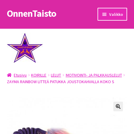
OnnenTaisto
Siirry
Siirry
Valikko
navigointiin
sisältöön
Etusivu
Kassa
Oma tili
Etusivu
KOIRILLE
LELUT
MOTIVOINTI- JA PALKKAUSLELUT
OnnenTaisto
ZAYMA RAINBOW LITTEÄ PATUKKA JOUSTOKAHVALLA KOKO S
Ostoskori
Palautukset
Pojat