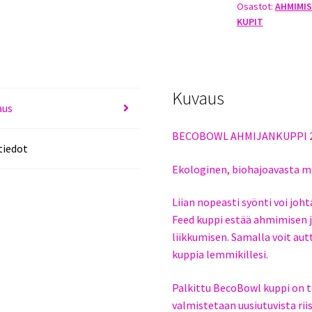
Osastot:
AHMIMI
KUPIT
Kuvaus
aus
BECOBOWL AHMIJANKUPPI 
tiedot
Ekologinen, biohajoavasta ma
Liian nopeasti syönti voi joh
Feed kuppi estää ahmimisen j
liikkumisen. Samalla voit au
kuppia lemmikillesi.
Palkittu BecoBowl kuppi on t
valmistetaan uusiutuvista rii