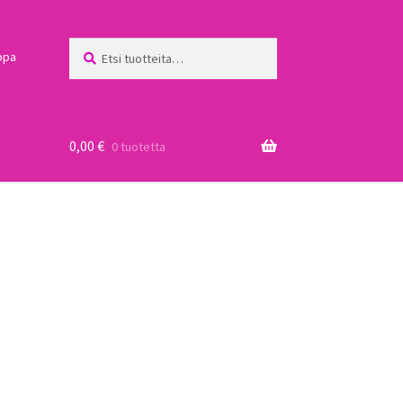
Etsi:
Haku
ppa
0,00
€
0 tuotetta
a