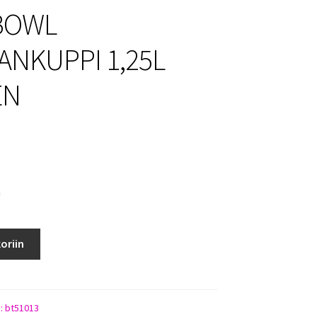
BOWL
ANKUPPI 1,25L
EN
a
oriin
I
):
bt51013