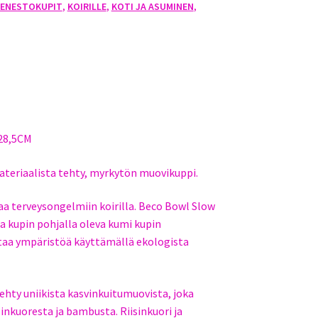
SENESTOKUPIT
,
KOIRILLE
,
KOTI JA ASUMINEN
,
28,5CM
teriaalista tehty, myrkytön muovikuppi.
taa terveysongelmiin koirilla. Beco Bowl Slow
a kupin pohjalla oleva kumi kupin
ttaa ympäristöä käyttämällä ekologista
ehty uniikista kasvinkuitumuovista, joka
sinkuoresta ja bambusta. Riisinkuori ja