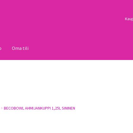
Kau
o
Oma tili
i
Palautukset
Pojat
Sulo
Tietosuojaseloste
Toimitusehdot
Uutisi
BECOBOWL AHMIJANKUPPI 1,25L SININEN