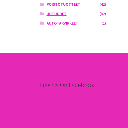
POISTOTUOTTEET
(42)
UUTUUDET
(82)
AUTOTARVIKKEET
(1)
Like Us On Facebook