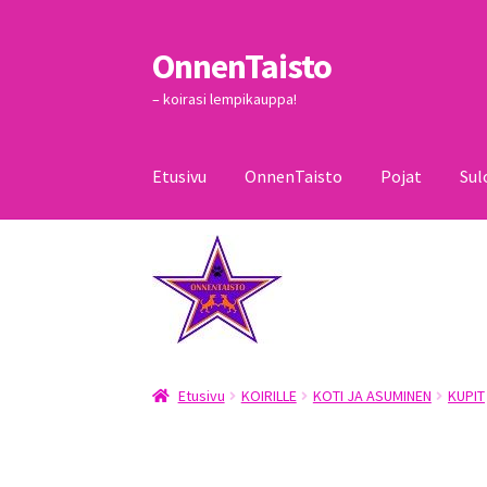
OnnenTaisto
Siirry
Siirry
navigointiin
sisältöön
– koirasi lempikauppa!
Etusivu
OnnenTaisto
Pojat
Sul
Etusivu
Kassa
Oma tili
OnnenTaisto
Ostoskor
Etusivu
KOIRILLE
KOTI JA ASUMINEN
KUPIT