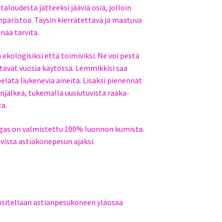
aloudesta jätteeksi jääviä osia, jolloin
mpäristöä. Täysin kierrätettävä ja maatuva
enää tarvita.
ekologisiksi että toimiviksi. Ne voi pestä
tävät vuosia käytössä. Lemmikkisi saa
pelätä liukenevia aineita. Lisäksi pienennät
anjälkeä, tukemalla uusiutuvista raaka-
ta.
gas on valmistettu 100% luonnon kumista.
vissa astiakonepesun ajaksi.
ositellaan astianpesukoneen yläosaa