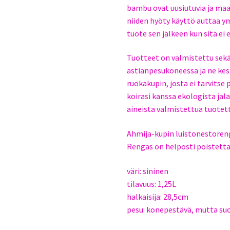
bambu ovat uusiutuvia ja maat
niiden hyöty käyttö auttaa y
tuote sen jälkeen kun sitä ei 
Tuotteet on valmistettu sekä 
astianpesukoneessa ja ne kes
ruokakupin, josta ei tarvitse 
koirasi kanssa ekologista jal
aineista valmistettua tuotet
Ahmija-kupin luistonestoren
Rengas on helposti poistetta
väri: sininen
tilavuus: 1,25L
halkaisija: 28,5cm
pesu: konepestävä, mutta su